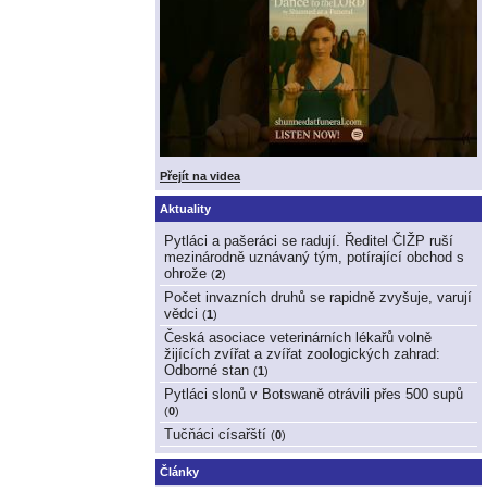
Přejít na videa
Aktuality
Pytláci a pašeráci se radují. Ředitel ČIŽP ruší
mezinárodně uznávaný tým, potírající obchod s
ohrože
(
2
)
Počet invazních druhů se rapidně zvyšuje, varují
vědci
(
1
)
Česká asociace veterinárních lékařů volně
žijících zvířat a zvířat zoologických zahrad:
Odborné stan
(
1
)
Pytláci slonů v Botswaně otrávili přes 500 supů
(
0
)
Tučňáci císařští
(
0
)
Články