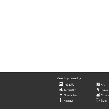
Všechny poradny
Počítače
Hry
Teraristika
Právo
Akvaristika
Ekono
Kutilství
Život