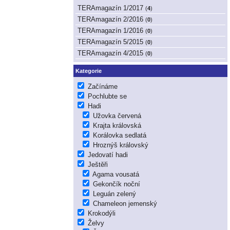
TERAmagazín 1/2017
(
4
)
TERAmagazín 2/2016
(
0
)
TERAmagazín 1/2016
(
0
)
TERAmagazín 5/2015
(
0
)
TERAmagazín 4/2015
(
0
)
Kategorie
Začínáme
Pochlubte se
Hadi
Užovka červená
Krajta královská
Korálovka sedlatá
Hroznýš královský
Jedovatí hadi
Ještěři
Agama vousatá
Gekončík noční
Leguán zelený
Chameleon jemenský
Krokodýli
Želvy