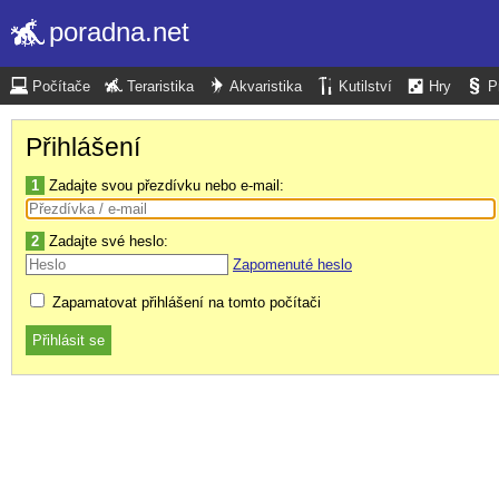
poradna.net
Počítače
Teraristika
Akvaristika
Kutilství
Hry
P
Přihlášení
1
Zadajte svou přezdívku nebo e-mail:
2
Zadajte své heslo:
Zapomenuté heslo
Zapamatovat přihlášení na tomto počítači