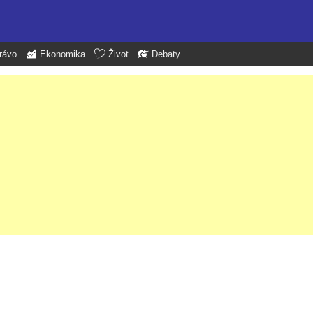
rávo
Ekonomika
Život
Debaty