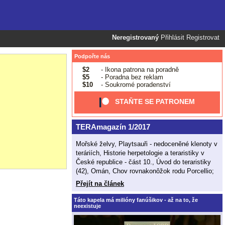
Neregistrovaný
Přihlásit
Registrovat
Podpořte nás
$2
- Ikona patrona na poradně
$5
- Poradna bez reklam
$10
- Soukromé poradenství
STAŇTE SE PATRONEM
TERAmagazín 1/2017
Mořské želvy, Playtsauři - nedoceněné klenoty v
teráriích, Historie herpetologie a teraristiky v
České republice - část 10., Úvod do teraristiky
(42), Omán, Chov rovnakonôžok rodu Porcellio;
Přejít na článek
Táto kapela má milióny fanúšikov - až na to, že
neexistuje