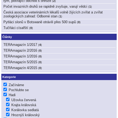
tým, potírající obchod s ohrože
(
2
)
Počet invazních druhů se rapidně zvyšuje, varují vědci
(
1
)
Česká asociace veterinárních lékařů volně žijících zvířat a zvířat
zoologických zahrad: Odborné stan
(
1
)
Pytláci slonů v Botswaně otrávili přes 500 supů
(
0
)
Tučňáci císařští
(
0
)
Články
TERAmagazín 1/2017
(
4
)
TERAmagazín 2/2016
(
0
)
TERAmagazín 1/2016
(
0
)
TERAmagazín 5/2015
(
0
)
TERAmagazín 4/2015
(
0
)
Kategorie
Začínáme
Pochlubte se
Hadi
Užovka červená
Krajta královská
Korálovka sedlatá
Hroznýš královský