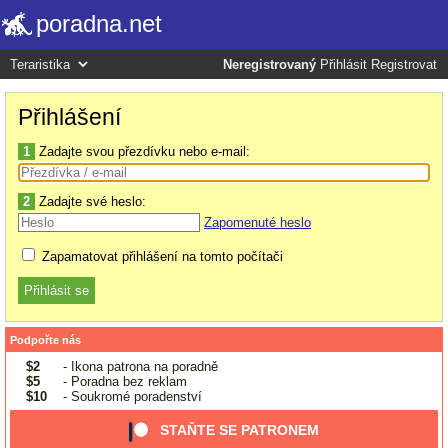
poradna.net
Neregistrovaný
Přihlásit
Registrovat
Přihlášení
1
Zadajte svou přezdívku nebo e-mail:
2
Zadajte své heslo:
Zapomenuté heslo
Zapamatovat přihlášení na tomto počítači
Podpořte nás
$2
- Ikona patrona na poradně
$5
- Poradna bez reklam
$10
- Soukromé poradenství
STAŇTE SE PATRONEM