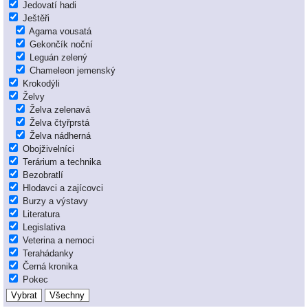
Jedovatí hadi
Ještěři
Agama vousatá
Gekončík noční
Leguán zelený
Chameleon jemenský
Krokodýli
Želvy
Želva zelenavá
Želva čtyřprstá
Želva nádherná
Obojživelníci
Terárium a technika
Bezobratlí
Hlodavci a zajícovci
Burzy a výstavy
Literatura
Legislativa
Veterina a nemoci
Terahádanky
Černá kronika
Pokec