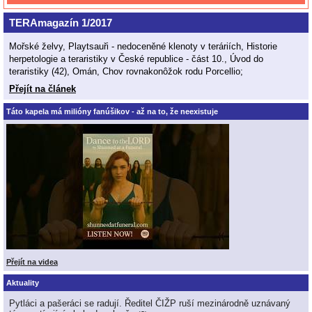
TERAmagazín 1/2017
Mořské želvy, Playtsauři - nedoceněné klenoty v teráriích, Historie
herpetologie a teraristiky v České republice - část 10., Úvod do
teraristiky (42), Omán, Chov rovnakonôžok rodu Porcellio;
Přejít na článek
Táto kapela má milióny fanúšikov - až na to, že neexistuje
Přejít na videa
Aktuality
Pytláci a pašeráci se radují. Ředitel ČIŽP ruší mezinárodně uznávaný