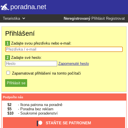
poradna.net
Neregistrovaný
Přihlásit
Registrovat
Přihlášení
1
Zadajte svou přezdívku nebo e-mail:
2
Zadajte své heslo:
Zapomenuté heslo
Zapamatovat přihlášení na tomto počítači
Podpořte nás
$2
- Ikona patrona na poradně
$5
- Poradna bez reklam
$10
- Soukromé poradenství
STAŇTE SE PATRONEM