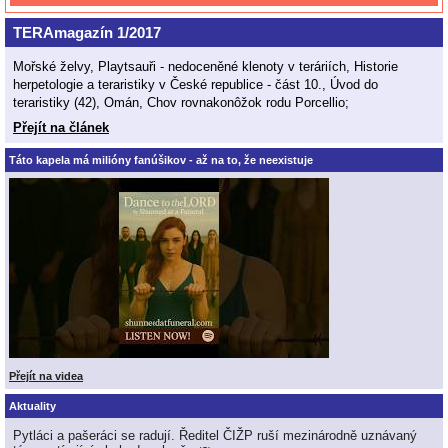
TERAmagazín 1/2017
Mořské želvy, Playtsauři - nedoceněné klenoty v teráriích, Historie
herpetologie a teraristiky v České republice - část 10., Úvod do
teraristiky (42), Omán, Chov rovnakonôžok rodu Porcellio;
Přejít na článek
Táto kapela má milióny fanúšikov - až na to, že neexistuje
Přejít na videa
Aktuality
Pytláci a pašeráci se radují. Ředitel ČIŽP ruší mezinárodně uznávaný