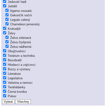
Jedovatí hadi
Ještěři
Agama vousatá
Gekončík noční
Leguán zelený
Chameleon jemenský
Krokodýli
Želvy
Želva zelenavá
Želva čtyřprstá
Želva nádherná
Obojživelníci
Terárium a technika
Bezobratlí
Hlodavci a zajícovci
Burzy a výstavy
Literatura
Legislativa
Veterina a nemoci
Terahádanky
Černá kronika
Pokec