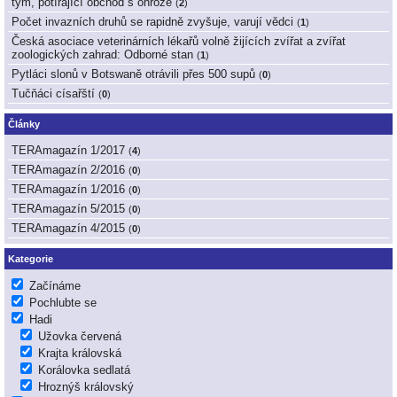
tým, potírající obchod s ohrože
(
2
)
Počet invazních druhů se rapidně zvyšuje, varují vědci
(
1
)
Česká asociace veterinárních lékařů volně žijících zvířat a zvířat
zoologických zahrad: Odborné stan
(
1
)
Pytláci slonů v Botswaně otrávili přes 500 supů
(
0
)
Tučňáci císařští
(
0
)
Články
TERAmagazín 1/2017
(
4
)
TERAmagazín 2/2016
(
0
)
TERAmagazín 1/2016
(
0
)
TERAmagazín 5/2015
(
0
)
TERAmagazín 4/2015
(
0
)
Kategorie
Začínáme
Pochlubte se
Hadi
Užovka červená
Krajta královská
Korálovka sedlatá
Hroznýš královský