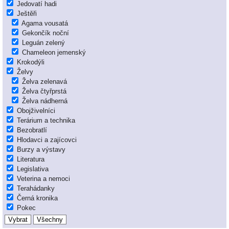
Jedovatí hadi
Ještěři
Agama vousatá
Gekončík noční
Leguán zelený
Chameleon jemenský
Krokodýli
Želvy
Želva zelenavá
Želva čtyřprstá
Želva nádherná
Obojživelníci
Terárium a technika
Bezobratlí
Hlodavci a zajícovci
Burzy a výstavy
Literatura
Legislativa
Veterina a nemoci
Terahádanky
Černá kronika
Pokec