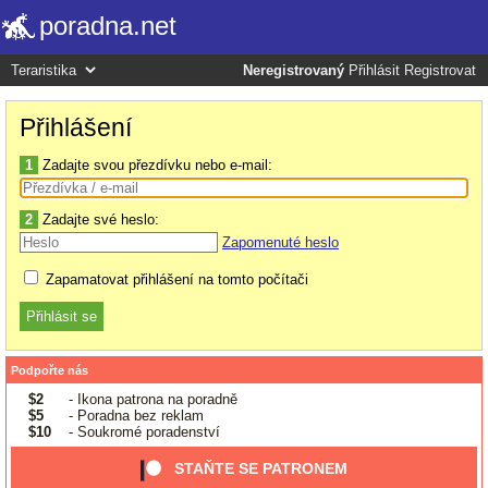
poradna.net
Neregistrovaný
Přihlásit
Registrovat
Přihlášení
1
Zadajte svou přezdívku nebo e-mail:
2
Zadajte své heslo:
Zapomenuté heslo
Zapamatovat přihlášení na tomto počítači
Podpořte nás
$2
- Ikona patrona na poradně
$5
- Poradna bez reklam
$10
- Soukromé poradenství
STAŇTE SE PATRONEM