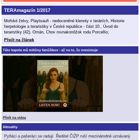
TERAmagazín 1/2017
Mořské želvy, Playtsauři - nedoceněné klenoty v teráriích, Historie
herpetologie a teraristiky v České republice - část 10., Úvod do
teraristiky (42), Omán, Chov rovnakonôžok rodu Porcellio;
Přejít na článek
Táto kapela má milióny fanúšikov - až na to, že neexistuje
Přejít na videa
Aktuality
Pytláci a pašeráci se radují. Ředitel ČIŽP ruší mezinárodně uznávaný