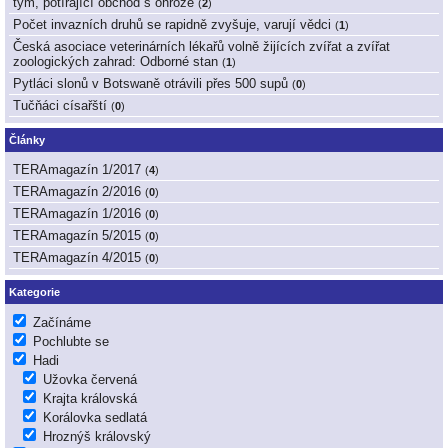
tým, potírající obchod s ohrože
(
2
)
Počet invazních druhů se rapidně zvyšuje, varují vědci
(
1
)
Česká asociace veterinárních lékařů volně žijících zvířat a zvířat
zoologických zahrad: Odborné stan
(
1
)
Pytláci slonů v Botswaně otrávili přes 500 supů
(
0
)
Tučňáci císařští
(
0
)
Články
TERAmagazín 1/2017
(
4
)
TERAmagazín 2/2016
(
0
)
TERAmagazín 1/2016
(
0
)
TERAmagazín 5/2015
(
0
)
TERAmagazín 4/2015
(
0
)
Kategorie
Začínáme
Pochlubte se
Hadi
Užovka červená
Krajta královská
Korálovka sedlatá
Hroznýš královský