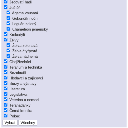
Jedovatí hadi
Ještěři
Agama vousatá
Gekončík noční
Leguán zelený
Chameleon jemenský
Krokodýli
Želvy
Želva zelenavá
Želva čtyřprstá
Želva nádherná
Obojživelníci
Terárium a technika
Bezobratlí
Hlodavci a zajícovci
Burzy a výstavy
Literatura
Legislativa
Veterina a nemoci
Terahádanky
Černá kronika
Pokec