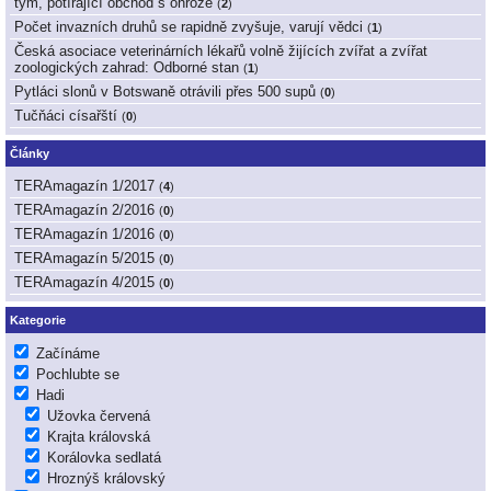
tým, potírající obchod s ohrože
(
2
)
Počet invazních druhů se rapidně zvyšuje, varují vědci
(
1
)
Česká asociace veterinárních lékařů volně žijících zvířat a zvířat
zoologických zahrad: Odborné stan
(
1
)
Pytláci slonů v Botswaně otrávili přes 500 supů
(
0
)
Tučňáci císařští
(
0
)
Články
TERAmagazín 1/2017
(
4
)
TERAmagazín 2/2016
(
0
)
TERAmagazín 1/2016
(
0
)
TERAmagazín 5/2015
(
0
)
TERAmagazín 4/2015
(
0
)
Kategorie
Začínáme
Pochlubte se
Hadi
Užovka červená
Krajta královská
Korálovka sedlatá
Hroznýš královský