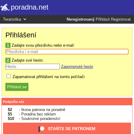
poradna.net
Neregistrovaný
Přihlásit
Registrovat
Přihlášení
1
Zadajte svou přezdívku nebo e-mail:
2
Zadajte své heslo:
Zapomenuté heslo
Zapamatovat přihlášení na tomto počítači
Podpořte nás
$2
- Ikona patrona na poradně
$5
- Poradna bez reklam
$10
- Soukromé poradenství
STAŇTE SE PATRONEM