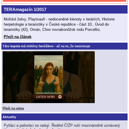
TERAmagazín 1/2017
Mořské želvy, Playtsauři - nedoceněné klenoty v teráriích, Historie
herpetologie a teraristiky v České republice - část 10., Úvod do
teraristiky (42), Omán, Chov rovnakonôžok rodu Porcellio;
Přejít na článek
Táto kapela má milióny fanúšikov - až na to, že neexistuje
Přejít na videa
Aktuality
Pytláci a pašeráci se radují. Ředitel ČIŽP ruší mezinárodně uznávaný