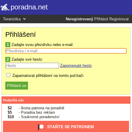
poradna.net
Neregistrovaný
Přihlásit
Registrovat
Přihlášení
1
Zadajte svou přezdívku nebo e-mail:
2
Zadajte své heslo:
Zapomenuté heslo
Zapamatovat přihlášení na tomto počítači
Podpořte nás
$2
- Ikona patrona na poradně
$5
- Poradna bez reklam
$10
- Soukromé poradenství
STAŇTE SE PATRONEM