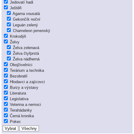
Jedovatí hadi
Ještěři
Agama vousatá
Gekončík noční
Leguán zelený
Chameleon jemenský
Krokodýli
Želvy
Želva zelenavá
Želva čtyřprstá
Želva nádherná
Obojživelníci
Terárium a technika
Bezobratlí
Hlodavci a zajícovci
Burzy a výstavy
Literatura
Legislativa
Veterina a nemoci
Terahádanky
Černá kronika
Pokec