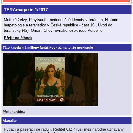
TERAmagazín 1/2017
Mořské želvy, Playtsauři - nedoceněné klenoty v teráriích, Historie
herpetologie a teraristiky v České republice - část 10., Úvod do
teraristiky (42), Omán, Chov rovnakonôžok rodu Porcellio;
Přejít na článek
Táto kapela má milióny fanúšikov - až na to, že neexistuje
Přejít na videa
Aktuality
Pytláci a pašeráci se radují. Ředitel ČIŽP ruší mezinárodně uznávaný