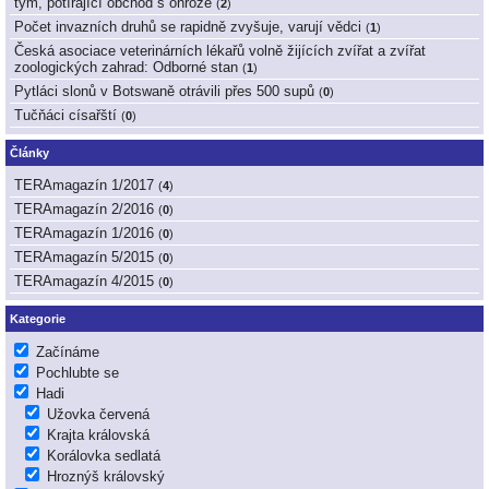
tým, potírající obchod s ohrože
(
2
)
Počet invazních druhů se rapidně zvyšuje, varují vědci
(
1
)
Česká asociace veterinárních lékařů volně žijících zvířat a zvířat
zoologických zahrad: Odborné stan
(
1
)
Pytláci slonů v Botswaně otrávili přes 500 supů
(
0
)
Tučňáci císařští
(
0
)
Články
TERAmagazín 1/2017
(
4
)
TERAmagazín 2/2016
(
0
)
TERAmagazín 1/2016
(
0
)
TERAmagazín 5/2015
(
0
)
TERAmagazín 4/2015
(
0
)
Kategorie
Začínáme
Pochlubte se
Hadi
Užovka červená
Krajta královská
Korálovka sedlatá
Hroznýš královský