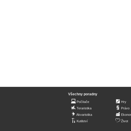
Všechny poradny
Počítače
Hry
Teraristika
Právo
Akvaristika
Ekono
Kutilství
Život