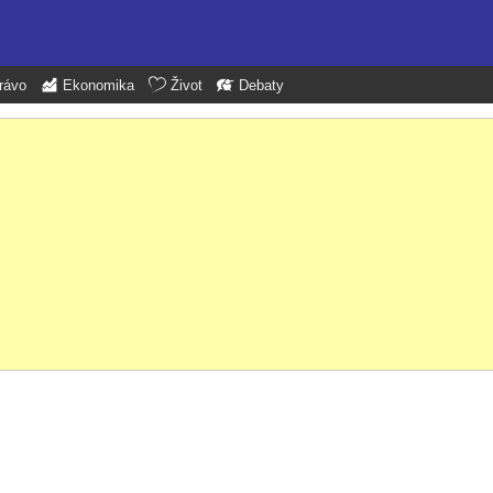
rávo
Ekonomika
Život
Debaty