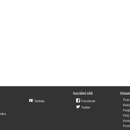
Sociální sítě
Ostat
Prav
Debaty
Facebook
Rek
Twitter
Podp
mika
FAQ
Kont
Proh