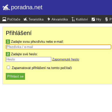
poradna.net
Počítače
Teraristika
Akvaristika
Kutilství
Hry
P
Přihlášení
1
Zadajte svou přezdívku nebo e-mail:
2
Zadajte své heslo:
Zapomenuté heslo
Zapamatovat přihlášení na tomto počítači