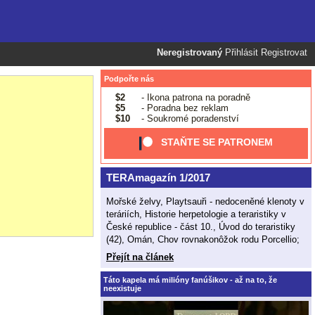
Neregistrovaný
Přihlásit
Registrovat
Podpořte nás
$2
- Ikona patrona na poradně
$5
- Poradna bez reklam
$10
- Soukromé poradenství
STAŇTE SE PATRONEM
TERAmagazín 1/2017
Mořské želvy, Playtsauři - nedoceněné klenoty v
teráriích, Historie herpetologie a teraristiky v
České republice - část 10., Úvod do teraristiky
(42), Omán, Chov rovnakonôžok rodu Porcellio;
Přejít na článek
Táto kapela má milióny fanúšikov - až na to, že
neexistuje