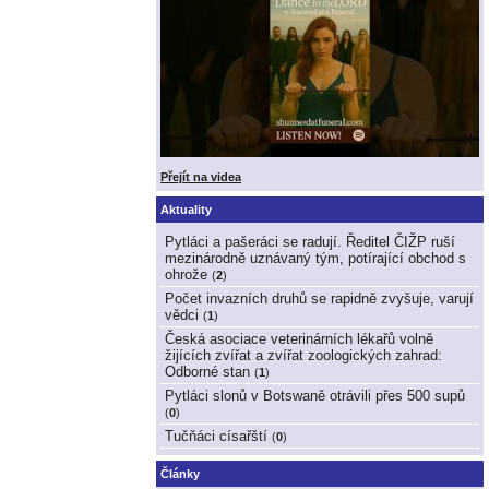
Přejít na videa
Aktuality
Pytláci a pašeráci se radují. Ředitel ČIŽP ruší
mezinárodně uznávaný tým, potírající obchod s
ohrože
(
2
)
Počet invazních druhů se rapidně zvyšuje, varují
vědci
(
1
)
Česká asociace veterinárních lékařů volně
žijících zvířat a zvířat zoologických zahrad:
Odborné stan
(
1
)
Pytláci slonů v Botswaně otrávili přes 500 supů
(
0
)
Tučňáci císařští
(
0
)
Články