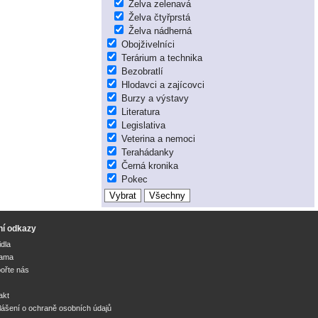
Želva zelenavá
Želva čtyřprstá
Želva nádherná
Obojživelníci
Terárium a technika
Bezobratlí
Hlodavci a zajícovci
Burzy a výstavy
Literatura
Legislativa
Veterina a nemoci
Terahádanky
Černá kronika
Pokec
ní odkazy
idla
lama
ořte nás
akt
lášení o ochraně osobních údajů