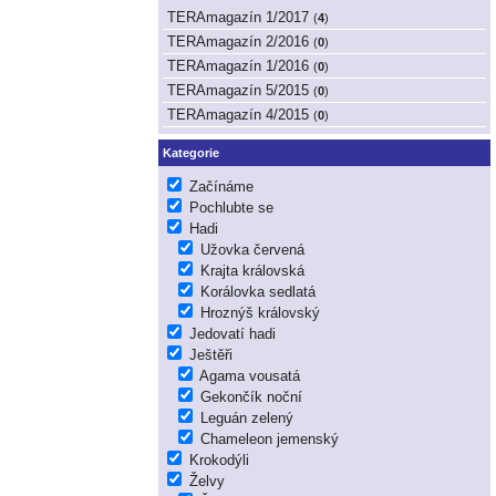
TERAmagazín 1/2017
(
4
)
TERAmagazín 2/2016
(
0
)
TERAmagazín 1/2016
(
0
)
TERAmagazín 5/2015
(
0
)
TERAmagazín 4/2015
(
0
)
Kategorie
Začínáme
Pochlubte se
Hadi
Užovka červená
Krajta královská
Korálovka sedlatá
Hroznýš královský
Jedovatí hadi
Ještěři
Agama vousatá
Gekončík noční
Leguán zelený
Chameleon jemenský
Krokodýli
Želvy