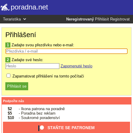
poradna.net
Neregistrovaný
Přihlásit
Registrovat
Přihlášení
1
Zadajte svou přezdívku nebo e-mail:
2
Zadajte své heslo:
Zapomenuté heslo
Zapamatovat přihlášení na tomto počítači
Podpořte nás
$2
- Ikona patrona na poradně
$5
- Poradna bez reklam
$10
- Soukromé poradenství
STAŇTE SE PATRONEM