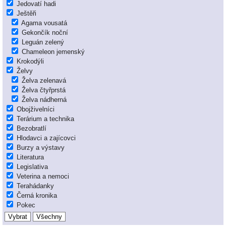
Jedovatí hadi
Ještěři
Agama vousatá
Gekončík noční
Leguán zelený
Chameleon jemenský
Krokodýli
Želvy
Želva zelenavá
Želva čtyřprstá
Želva nádherná
Obojživelníci
Terárium a technika
Bezobratlí
Hlodavci a zajícovci
Burzy a výstavy
Literatura
Legislativa
Veterina a nemoci
Terahádanky
Černá kronika
Pokec