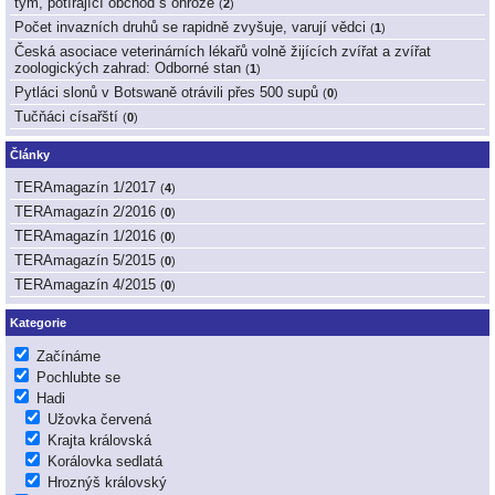
tým, potírající obchod s ohrože
(
2
)
Počet invazních druhů se rapidně zvyšuje, varují vědci
(
1
)
Česká asociace veterinárních lékařů volně žijících zvířat a zvířat
zoologických zahrad: Odborné stan
(
1
)
Pytláci slonů v Botswaně otrávili přes 500 supů
(
0
)
Tučňáci císařští
(
0
)
Články
TERAmagazín 1/2017
(
4
)
TERAmagazín 2/2016
(
0
)
TERAmagazín 1/2016
(
0
)
TERAmagazín 5/2015
(
0
)
TERAmagazín 4/2015
(
0
)
Kategorie
Začínáme
Pochlubte se
Hadi
Užovka červená
Krajta královská
Korálovka sedlatá
Hroznýš královský