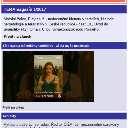
TERAmagazín 1/2017
Mořské želvy, Playtsauři - nedoceněné klenoty v teráriích, Historie
herpetologie a teraristiky v České republice - část 10., Úvod do
teraristiky (42), Omán, Chov rovnakonôžok rodu Porcellio;
Přejít na článek
Táto kapela má milióny fanúšikov - až na to, že neexistuje
Přejít na videa
Aktuality
Pytláci a pašeráci se radují. Ředitel ČIŽP ruší mezinárodně uznávaný