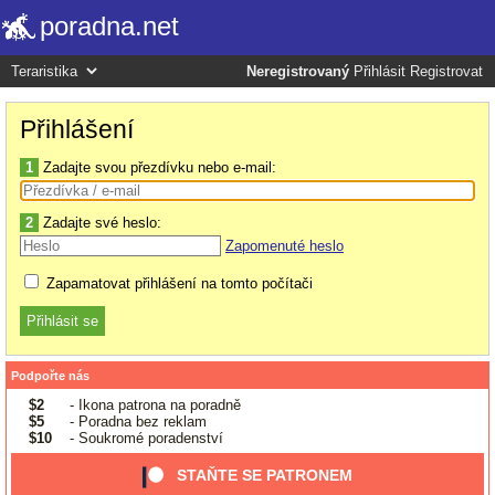
poradna.net
Neregistrovaný
Přihlásit
Registrovat
Přihlášení
1
Zadajte svou přezdívku nebo e-mail:
2
Zadajte své heslo:
Zapomenuté heslo
Zapamatovat přihlášení na tomto počítači
Podpořte nás
$2
- Ikona patrona na poradně
$5
- Poradna bez reklam
$10
- Soukromé poradenství
STAŇTE SE PATRONEM