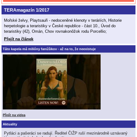
TERAmagazín 1/2017
Mořské želvy, Playtsauři - nedoceněné klenoty v teráriích, Historie
herpetologie a teraristiky v České republice - část 10., Úvod do
teraristiky (42), Omán, Chov rovnakonôžok rodu Porcellio;
Přejít na článek
Táto kapela má milióny fanúšikov - až na to, že neexistuje
Přejít na videa
Aktuality
Pytláci a pašeráci se radují. Ředitel ČIŽP ruší mezinárodně uznávaný