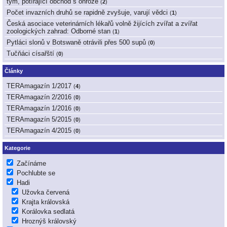
tým, potírající obchod s ohrože
(
2
)
Počet invazních druhů se rapidně zvyšuje, varují vědci
(
1
)
Česká asociace veterinárních lékařů volně žijících zvířat a zvířat
zoologických zahrad: Odborné stan
(
1
)
Pytláci slonů v Botswaně otrávili přes 500 supů
(
0
)
Tučňáci císařští
(
0
)
Články
TERAmagazín 1/2017
(
4
)
TERAmagazín 2/2016
(
0
)
TERAmagazín 1/2016
(
0
)
TERAmagazín 5/2015
(
0
)
TERAmagazín 4/2015
(
0
)
Kategorie
Začínáme
Pochlubte se
Hadi
Užovka červená
Krajta královská
Korálovka sedlatá
Hroznýš královský