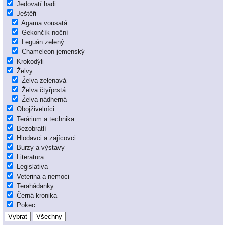
Jedovatí hadi
Ještěři
Agama vousatá
Gekončík noční
Leguán zelený
Chameleon jemenský
Krokodýli
Želvy
Želva zelenavá
Želva čtyřprstá
Želva nádherná
Obojživelníci
Terárium a technika
Bezobratlí
Hlodavci a zajícovci
Burzy a výstavy
Literatura
Legislativa
Veterina a nemoci
Terahádanky
Černá kronika
Pokec