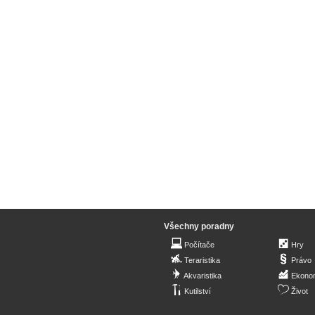
Všechny poradny
Počítače
Hry
Teraristika
Právo
Akvaristika
Ekono
Kutilství
Život