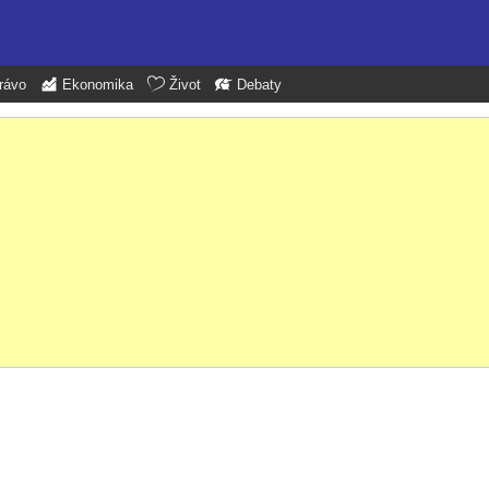
rávo
Ekonomika
Život
Debaty