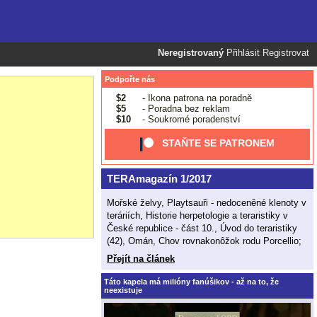
Neregistrovaný
Přihlásit
Registrovat
Podpořte nás
$2
- Ikona patrona na poradně
$5
- Poradna bez reklam
$10
- Soukromé poradenství
STAŇTE SE PATRONEM
TERAmagazín 1/2017
Mořské želvy, Playtsauři - nedoceněné klenoty v
teráriích, Historie herpetologie a teraristiky v
České republice - část 10., Úvod do teraristiky
(42), Omán, Chov rovnakonôžok rodu Porcellio;
Přejít na článek
Táto kapela má milióny fanúšikov - až na to, že
neexistuje