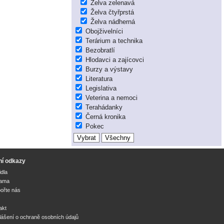
Želva zelenavá
Želva čtyřprstá
Želva nádherná
Obojživelníci
Terárium a technika
Bezobratlí
Hlodavci a zajícovci
Burzy a výstavy
Literatura
Legislativa
Veterina a nemoci
Terahádanky
Černá kronika
Pokec
ní odkazy
idla
lama
ořte nás
akt
lášení o ochraně osobních údajů