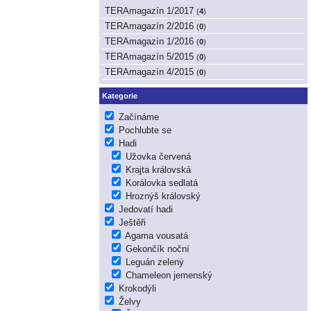
TERAmagazín 1/2017
(
4
)
TERAmagazín 2/2016
(
0
)
TERAmagazín 1/2016
(
0
)
TERAmagazín 5/2015
(
0
)
TERAmagazín 4/2015
(
0
)
Kategorie
Začínáme
Pochlubte se
Hadi
Užovka červená
Krajta královská
Korálovka sedlatá
Hroznýš královský
Jedovatí hadi
Ještěři
Agama vousatá
Gekončík noční
Leguán zelený
Chameleon jemenský
Krokodýli
Želvy