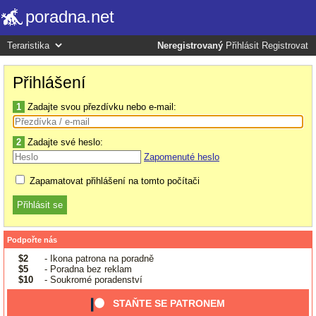
poradna.net
Neregistrovaný
Přihlásit
Registrovat
Přihlášení
1
Zadajte svou přezdívku nebo e-mail:
2
Zadajte své heslo:
Zapomenuté heslo
Zapamatovat přihlášení na tomto počítači
Podpořte nás
$2
- Ikona patrona na poradně
$5
- Poradna bez reklam
$10
- Soukromé poradenství
STAŇTE SE PATRONEM