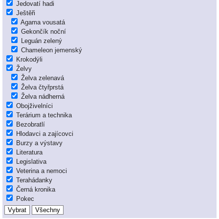
Jedovatí hadi
Ještěři
Agama vousatá
Gekončík noční
Leguán zelený
Chameleon jemenský
Krokodýli
Želvy
Želva zelenavá
Želva čtyřprstá
Želva nádherná
Obojživelníci
Terárium a technika
Bezobratlí
Hlodavci a zajícovci
Burzy a výstavy
Literatura
Legislativa
Veterina a nemoci
Terahádanky
Černá kronika
Pokec