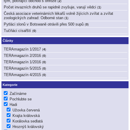
tým, potírající obchod s ohrože
(
2
)
Počet invazních druhů se rapidně zvyšuje, varují vědci
(
1
)
Česká asociace veterinárních lékařů volně žijících zvířat a zvířat
zoologických zahrad: Odborné stan
(
1
)
Pytláci slonů v Botswaně otrávili přes 500 supů
(
0
)
Tučňáci císařští
(
0
)
Články
TERAmagazín 1/2017
(
4
)
TERAmagazín 2/2016
(
0
)
TERAmagazín 1/2016
(
0
)
TERAmagazín 5/2015
(
0
)
TERAmagazín 4/2015
(
0
)
Kategorie
Začínáme
Pochlubte se
Hadi
Užovka červená
Krajta královská
Korálovka sedlatá
Hroznýš královský