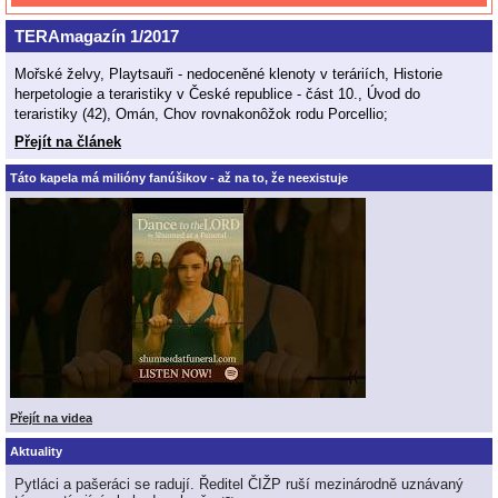
TERAmagazín 1/2017
Mořské želvy, Playtsauři - nedoceněné klenoty v teráriích, Historie
herpetologie a teraristiky v České republice - část 10., Úvod do
teraristiky (42), Omán, Chov rovnakonôžok rodu Porcellio;
Přejít na článek
Táto kapela má milióny fanúšikov - až na to, že neexistuje
Přejít na videa
Aktuality
Pytláci a pašeráci se radují. Ředitel ČIŽP ruší mezinárodně uznávaný