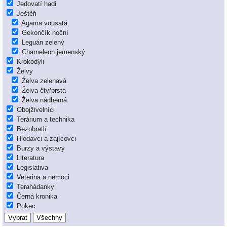
Jedovatí hadi
Ještěři
Agama vousatá
Gekončík noční
Leguán zelený
Chameleon jemenský
Krokodýli
Želvy
Želva zelenavá
Želva čtyřprstá
Želva nádherná
Obojživelníci
Terárium a technika
Bezobratlí
Hlodavci a zajícovci
Burzy a výstavy
Literatura
Legislativa
Veterina a nemoci
Terahádanky
Černá kronika
Pokec