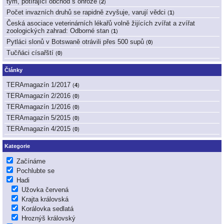
tým, potírající obchod s ohrože
(
2
)
Počet invazních druhů se rapidně zvyšuje, varují vědci
(
1
)
Česká asociace veterinárních lékařů volně žijících zvířat a zvířat
zoologických zahrad: Odborné stan
(
1
)
Pytláci slonů v Botswaně otrávili přes 500 supů
(
0
)
Tučňáci císařští
(
0
)
Články
TERAmagazín 1/2017
(
4
)
TERAmagazín 2/2016
(
0
)
TERAmagazín 1/2016
(
0
)
TERAmagazín 5/2015
(
0
)
TERAmagazín 4/2015
(
0
)
Kategorie
Začínáme
Pochlubte se
Hadi
Užovka červená
Krajta královská
Korálovka sedlatá
Hroznýš královský