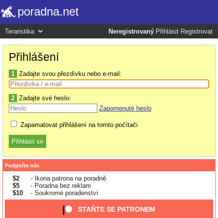
poradna.net
Neregistrovaný
Přihlásit
Registrovat
Přihlášení
1
Zadajte svou přezdívku nebo e-mail:
2
Zadajte své heslo:
Zapomenuté heslo
Zapamatovat přihlášení na tomto počítači
Podpořte nás
$2
- Ikona patrona na poradně
$5
- Poradna bez reklam
$10
- Soukromé poradenství
STAŇTE SE PATRONEM