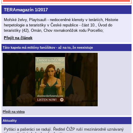
TERAmagazín 1/2017
Mořské želvy, Playtsauři - nedoceněné klenoty v teráriích, Historie
herpetologie a teraristiky v České republice - část 10., Úvod do
teraristiky (42), Omán, Chov rovnakonôžok rodu Porcellio;
Přejít na článek
Táto kapela má milióny fanúšikov - až na to, že neexistuje
Přejít na videa
Aktuality
Pytláci a pašeráci se radují. Ředitel ČIŽP ruší mezinárodně uznávaný