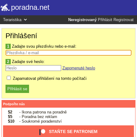
poradna.net
Neregistrovaný
Přihlásit
Registrovat
Přihlášení
1
Zadajte svou přezdívku nebo e-mail:
2
Zadajte své heslo:
Zapomenuté heslo
Zapamatovat přihlášení na tomto počítači
Podpořte nás
$2
- Ikona patrona na poradně
$5
- Poradna bez reklam
$10
- Soukromé poradenství
STAŇTE SE PATRONEM