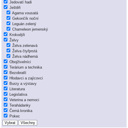
Jedovatí hadi
Ještěři
Agama vousatá
Gekončík noční
Leguán zelený
Chameleon jemenský
Krokodýli
Želvy
Želva zelenavá
Želva čtyřprstá
Želva nádherná
Obojživelníci
Terárium a technika
Bezobratlí
Hlodavci a zajícovci
Burzy a výstavy
Literatura
Legislativa
Veterina a nemoci
Terahádanky
Černá kronika
Pokec