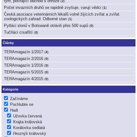
tým, potírající obchod s ohrože
(
2
)
Počet invazních druhů se rapidně zvyšuje, varují vědci
(
1
)
Česká asociace veterinárních lékařů volně žijících zvířat a zvířat
zoologických zahrad: Odborné stan
(
1
)
Pytláci slonů v Botswaně otrávili přes 500 supů
(
0
)
Tučňáci císařští
(
0
)
Články
TERAmagazín 1/2017
(
4
)
TERAmagazín 2/2016
(
0
)
TERAmagazín 1/2016
(
0
)
TERAmagazín 5/2015
(
0
)
TERAmagazín 4/2015
(
0
)
Kategorie
Začínáme
Pochlubte se
Hadi
Užovka červená
Krajta královská
Korálovka sedlatá
Hroznýš královský