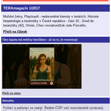
TERAmagazín 1/2017
Mořské želvy, Playtsauři - nedoceněné klenoty v teráriích, Historie
herpetologie a teraristiky v České republice - část 10., Úvod do
teraristiky (42), Omán, Chov rovnakonôžok rodu Porcellio;
Přejít na článek
Táto kapela má milióny fanúšikov - až na to, že neexistuje
Přejít na videa
Aktuality
Pytláci a pašeráci se radují. Ředitel ČIŽP ruší mezinárodně uznávaný