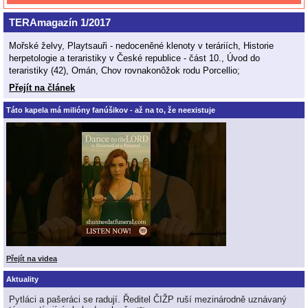
TERAmagazín 1/2017
Mořské želvy, Playtsauři - nedoceněné klenoty v teráriích, Historie
herpetologie a teraristiky v České republice - část 10., Úvod do
teraristiky (42), Omán, Chov rovnakonôžok rodu Porcellio;
Přejít na článek
Táto kapela má milióny fanúšikov - až na to, že neexistuje
Přejít na videa
Aktuality
Pytláci a pašeráci se radují. Ředitel ČIŽP ruší mezinárodně uznávaný