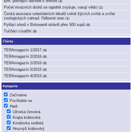
tým, potírající obchod s ohrože
(
2
)
Počet invazních druhů se rapidně zvyšuje, varují vědci
(
1
)
Česká asociace veterinárních lékařů volně žijících zvířat a zvířat
zoologických zahrad: Odborné stan
(
1
)
Pytláci slonů v Botswaně otrávili přes 500 supů
(
0
)
Tučňáci císařští
(
0
)
Články
TERAmagazín 1/2017
(
4
)
TERAmagazín 2/2016
(
0
)
TERAmagazín 1/2016
(
0
)
TERAmagazín 5/2015
(
0
)
TERAmagazín 4/2015
(
0
)
Kategorie
Začínáme
Pochlubte se
Hadi
Užovka červená
Krajta královská
Korálovka sedlatá
Hroznýš královský