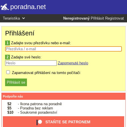
poradna.net
Neregistrovaný
Přihlásit
Registrovat
Přihlášení
1
Zadajte svou přezdívku nebo e-mail:
2
Zadajte své heslo:
Zapomenuté heslo
Zapamatovat přihlášení na tomto počítači
Podpořte nás
$2
- Ikona patrona na poradně
$5
- Poradna bez reklam
$10
- Soukromé poradenství
STAŇTE SE PATRONEM