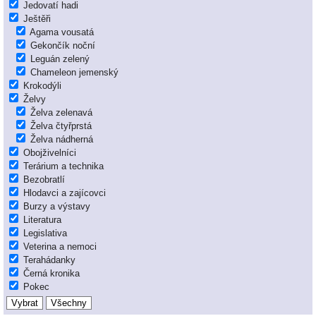
Jedovatí hadi
Ještěři
Agama vousatá
Gekončík noční
Leguán zelený
Chameleon jemenský
Krokodýli
Želvy
Želva zelenavá
Želva čtyřprstá
Želva nádherná
Obojživelníci
Terárium a technika
Bezobratlí
Hlodavci a zajícovci
Burzy a výstavy
Literatura
Legislativa
Veterina a nemoci
Terahádanky
Černá kronika
Pokec