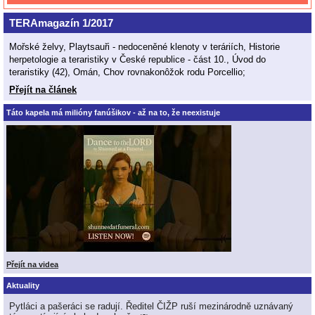
TERAmagazín 1/2017
Mořské želvy, Playtsauři - nedoceněné klenoty v teráriích, Historie
herpetologie a teraristiky v České republice - část 10., Úvod do
teraristiky (42), Omán, Chov rovnakonôžok rodu Porcellio;
Přejít na článek
Táto kapela má milióny fanúšikov - až na to, že neexistuje
Přejít na videa
Aktuality
Pytláci a pašeráci se radují. Ředitel ČIŽP ruší mezinárodně uznávaný