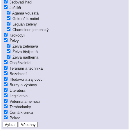
Jedovatí hadi
Ještěři
Agama vousatá
Gekončík noční
Leguán zelený
Chameleon jemenský
Krokodýli
Želvy
Želva zelenavá
Želva čtyřprstá
Želva nádherná
Obojživelníci
Terárium a technika
Bezobratlí
Hlodavci a zajícovci
Burzy a výstavy
Literatura
Legislativa
Veterina a nemoci
Terahádanky
Černá kronika
Pokec