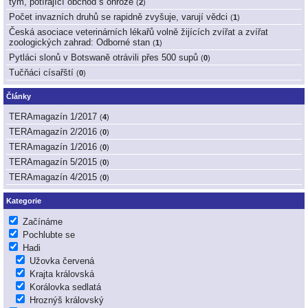
tým, potírající obchod s ohrože
(
2
)
Počet invazních druhů se rapidně zvyšuje, varují vědci
(
1
)
Česká asociace veterinárních lékařů volně žijících zvířat a zvířat
zoologických zahrad: Odborné stan
(
1
)
Pytláci slonů v Botswaně otrávili přes 500 supů
(
0
)
Tučňáci císařští
(
0
)
Články
TERAmagazín 1/2017
(
4
)
TERAmagazín 2/2016
(
0
)
TERAmagazín 1/2016
(
0
)
TERAmagazín 5/2015
(
0
)
TERAmagazín 4/2015
(
0
)
Kategorie
Začínáme
Pochlubte se
Hadi
Užovka červená
Krajta královská
Korálovka sedlatá
Hroznýš královský