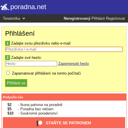
poradna.net
Neregistrovaný
Přihlásit
Registrovat
Přihlášení
1
Zadajte svou přezdívku nebo e-mail:
2
Zadajte své heslo:
Zapomenuté heslo
Zapamatovat přihlášení na tomto počítači
Podpořte nás
$2
- Ikona patrona na poradně
$5
- Poradna bez reklam
$10
- Soukromé poradenství
STAŇTE SE PATRONEM