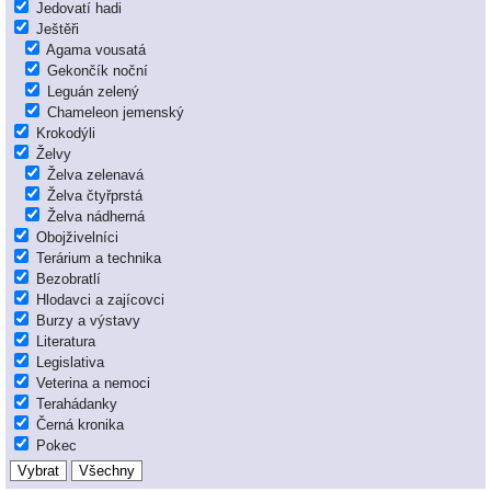
Jedovatí hadi
Ještěři
Agama vousatá
Gekončík noční
Leguán zelený
Chameleon jemenský
Krokodýli
Želvy
Želva zelenavá
Želva čtyřprstá
Želva nádherná
Obojživelníci
Terárium a technika
Bezobratlí
Hlodavci a zajícovci
Burzy a výstavy
Literatura
Legislativa
Veterina a nemoci
Terahádanky
Černá kronika
Pokec