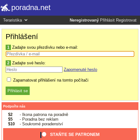
poradna.net
Neregistrovaný
Přihlásit
Registrovat
Přihlášení
1
Zadajte svou přezdívku nebo e-mail:
2
Zadajte své heslo:
Zapomenuté heslo
Zapamatovat přihlášení na tomto počítači
Podpořte nás
$2
- Ikona patrona na poradně
$5
- Poradna bez reklam
$10
- Soukromé poradenství
STAŇTE SE PATRONEM