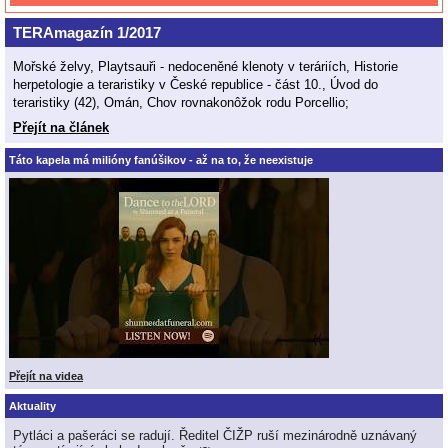
TERAmagazín 1/2017
Mořské želvy, Playtsauři - nedoceněné klenoty v teráriích, Historie
herpetologie a teraristiky v České republice - část 10., Úvod do
teraristiky (42), Omán, Chov rovnakonôžok rodu Porcellio;
Přejít na článek
Táto kapela má milióny fanúšikov - až na to, že neexistuje
Přejít na videa
Aktuality
Pytláci a pašeráci se radují. Ředitel ČIŽP ruší mezinárodně uznávaný