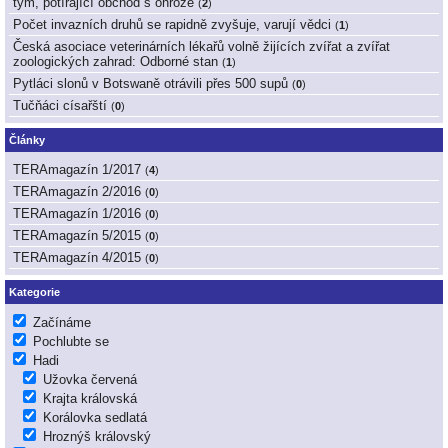
tým, potírající obchod s ohrože
(
2
)
Počet invazních druhů se rapidně zvyšuje, varují vědci
(
1
)
Česká asociace veterinárních lékařů volně žijících zvířat a zvířat
zoologických zahrad: Odborné stan
(
1
)
Pytláci slonů v Botswaně otrávili přes 500 supů
(
0
)
Tučňáci císařští
(
0
)
Články
TERAmagazín 1/2017
(
4
)
TERAmagazín 2/2016
(
0
)
TERAmagazín 1/2016
(
0
)
TERAmagazín 5/2015
(
0
)
TERAmagazín 4/2015
(
0
)
Kategorie
Začínáme
Pochlubte se
Hadi
Užovka červená
Krajta královská
Korálovka sedlatá
Hroznýš královský