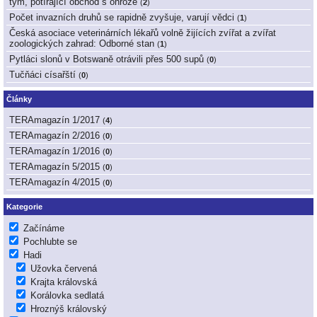
tým, potírající obchod s ohrože
(
2
)
Počet invazních druhů se rapidně zvyšuje, varují vědci
(
1
)
Česká asociace veterinárních lékařů volně žijících zvířat a zvířat
zoologických zahrad: Odborné stan
(
1
)
Pytláci slonů v Botswaně otrávili přes 500 supů
(
0
)
Tučňáci císařští
(
0
)
Články
TERAmagazín 1/2017
(
4
)
TERAmagazín 2/2016
(
0
)
TERAmagazín 1/2016
(
0
)
TERAmagazín 5/2015
(
0
)
TERAmagazín 4/2015
(
0
)
Kategorie
Začínáme
Pochlubte se
Hadi
Užovka červená
Krajta královská
Korálovka sedlatá
Hroznýš královský