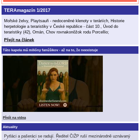
TERAmagazín 1/2017
Mořské želvy, Playtsauři - nedoceněné klenoty v teráriích, Historie
herpetologie a teraristiky v České republice - část 10., Úvod do
teraristiky (42), Omán, Chov rovnakonôžok rodu Porcellio;
Přejít na článek
Táto kapela má milióny fanúšikov - až na to, že neexistuje
Přejít na videa
Aktuality
Pytláci a pašeráci se radují. Ředitel ČIŽP ruší mezinárodně uznávaný