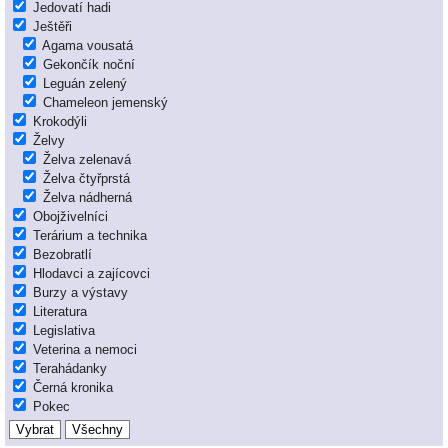
Jedovatí hadi
Ještěři
Agama vousatá
Gekončík noční
Leguán zelený
Chameleon jemenský
Krokodýli
Želvy
Želva zelenavá
Želva čtyřprstá
Želva nádherná
Obojživelníci
Terárium a technika
Bezobratlí
Hlodavci a zajícovci
Burzy a výstavy
Literatura
Legislativa
Veterina a nemoci
Terahádanky
Černá kronika
Pokec