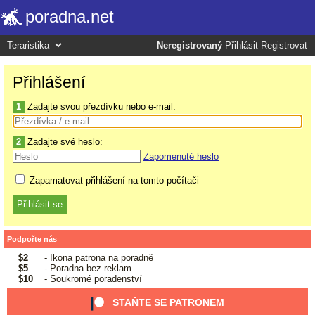
poradna.net
Neregistrovaný
Přihlásit
Registrovat
Přihlášení
1
Zadajte svou přezdívku nebo e-mail:
2
Zadajte své heslo:
Zapomenuté heslo
Zapamatovat přihlášení na tomto počítači
Podpořte nás
$2
- Ikona patrona na poradně
$5
- Poradna bez reklam
$10
- Soukromé poradenství
STAŇTE SE PATRONEM