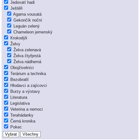
Jedovatí hadi
Ještěři
Agama vousatá
Gekončík noční
Leguán zelený
Chameleon jemenský
Krokodýli
Želvy
Želva zelenavá
Želva čtyřprstá
Želva nádherná
Obojživelníci
Terárium a technika
Bezobratlí
Hlodavci a zajícovci
Burzy a výstavy
Literatura
Legislativa
Veterina a nemoci
Terahádanky
Černá kronika
Pokec