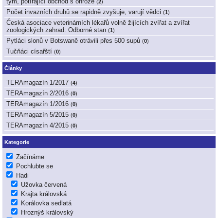
tým, potírající obchod s ohrože
(
2
)
Počet invazních druhů se rapidně zvyšuje, varují vědci
(
1
)
Česká asociace veterinárních lékařů volně žijících zvířat a zvířat
zoologických zahrad: Odborné stan
(
1
)
Pytláci slonů v Botswaně otrávili přes 500 supů
(
0
)
Tučňáci císařští
(
0
)
Články
TERAmagazín 1/2017
(
4
)
TERAmagazín 2/2016
(
0
)
TERAmagazín 1/2016
(
0
)
TERAmagazín 5/2015
(
0
)
TERAmagazín 4/2015
(
0
)
Kategorie
Začínáme
Pochlubte se
Hadi
Užovka červená
Krajta královská
Korálovka sedlatá
Hroznýš královský