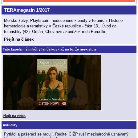
TERAmagazín 1/2017
Mořské želvy, Playtsauři - nedoceněné klenoty v teráriích, Historie
herpetologie a teraristiky v České republice - část 10., Úvod do
teraristiky (42), Omán, Chov rovnakonôžok rodu Porcellio;
Přejít na článek
Táto kapela má milióny fanúšikov - až na to, že neexistuje
Přejít na videa
Aktuality
Pytláci a pašeráci se radují. Ředitel ČIŽP ruší mezinárodně uznávaný