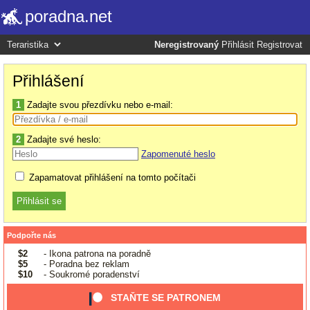
poradna.net
Neregistrovaný
Přihlásit
Registrovat
Přihlášení
1
Zadajte svou přezdívku nebo e-mail:
2
Zadajte své heslo:
Zapomenuté heslo
Zapamatovat přihlášení na tomto počítači
Podpořte nás
$2
- Ikona patrona na poradně
$5
- Poradna bez reklam
$10
- Soukromé poradenství
STAŇTE SE PATRONEM