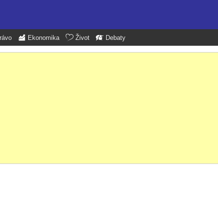
rávo
Ekonomika
Život
Debaty