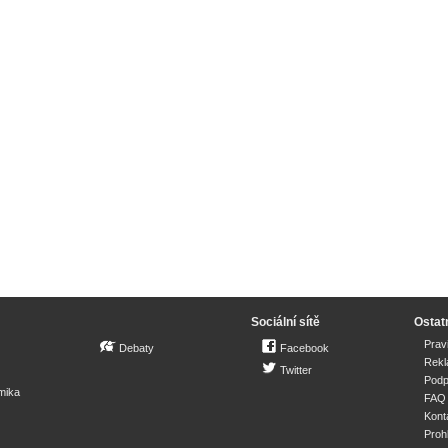
Sociální sítě
Ostat
Prav
Debaty
Facebook
Rek
Twitter
Podp
mika
FAQ
Kont
Proh