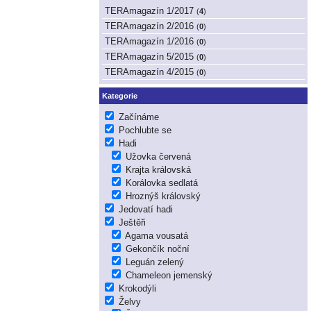
TERAmagazín 1/2017
(
4
)
TERAmagazín 2/2016
(
0
)
TERAmagazín 1/2016
(
0
)
TERAmagazín 5/2015
(
0
)
TERAmagazín 4/2015
(
0
)
Kategorie
Začínáme
Pochlubte se
Hadi
Užovka červená
Krajta královská
Korálovka sedlatá
Hroznýš královský
Jedovatí hadi
Ještěři
Agama vousatá
Gekončík noční
Leguán zelený
Chameleon jemenský
Krokodýli
Želvy