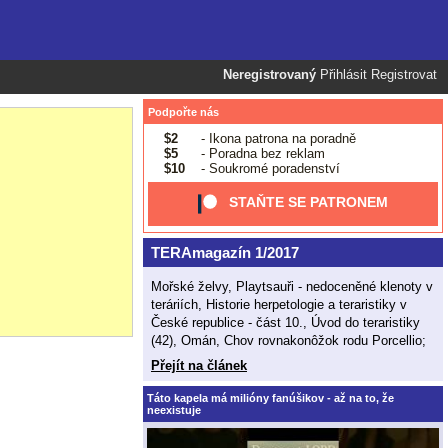
Neregistrovaný
Přihlásit
Registrovat
Podpořte nás
$2
- Ikona patrona na poradně
$5
- Poradna bez reklam
$10
- Soukromé poradenství
STAŇTE SE PATRONEM
TERAmagazín 1/2017
Mořské želvy, Playtsauři - nedoceněné klenoty v
teráriích, Historie herpetologie a teraristiky v
České republice - část 10., Úvod do teraristiky
(42), Omán, Chov rovnakonôžok rodu Porcellio;
Přejít na článek
Táto kapela má milióny fanúšikov - až na to, že
neexistuje