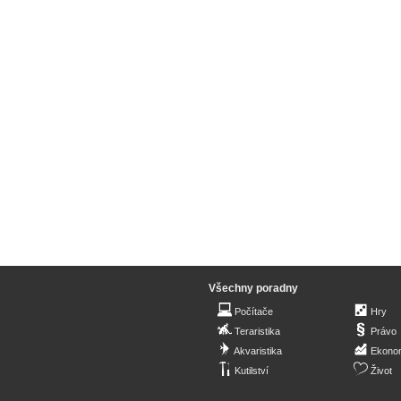
Všechny poradny
Počítače
Hry
Teraristika
Právo
Akvaristika
Ekono
Kutilství
Život