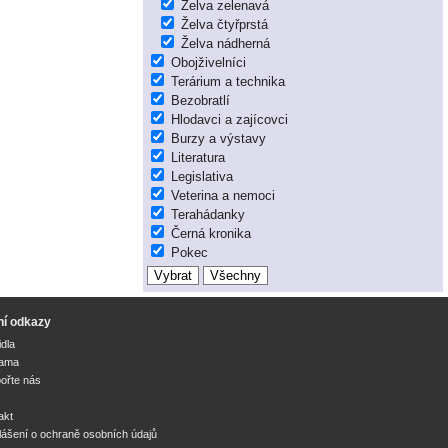
Želva zelenavá
Želva čtyřprstá
Želva nádherná
Obojživelníci
Terárium a technika
Bezobratlí
Hlodavci a zajícovci
Burzy a výstavy
Literatura
Legislativa
Veterina a nemoci
Terahádanky
Černá kronika
Pokec
ní odkazy
idla
lama
ořte nás
akt
lášení o ochraně osobních údajů