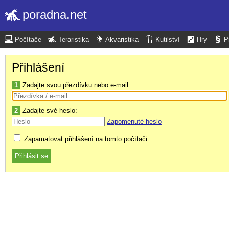
poradna.net
Počítače
Teraristika
Akvaristika
Kutilství
Hry
P
Přihlášení
1
Zadajte svou přezdívku nebo e-mail:
2
Zadajte své heslo:
Zapomenuté heslo
Zapamatovat přihlášení na tomto počítači