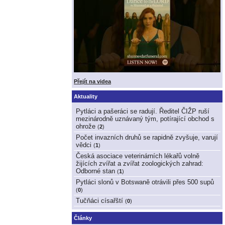
Přejít na videa
Aktuality
Pytláci a pašeráci se radují. Ředitel ČIŽP ruší
mezinárodně uznávaný tým, potírající obchod s
ohrože
(
2
)
Počet invazních druhů se rapidně zvyšuje, varují
vědci
(
1
)
Česká asociace veterinárních lékařů volně
žijících zvířat a zvířat zoologických zahrad:
Odborné stan
(
1
)
Pytláci slonů v Botswaně otrávili přes 500 supů
(
0
)
Tučňáci císařští
(
0
)
Články