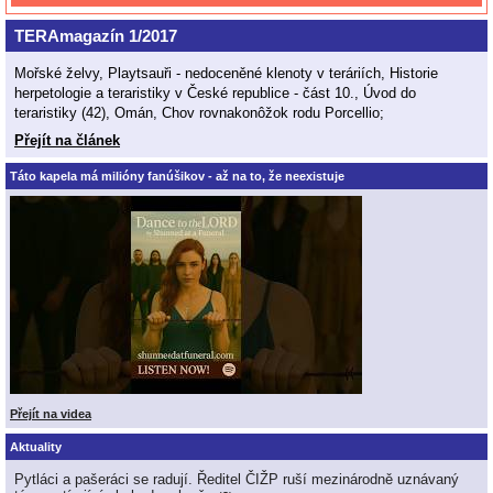
TERAmagazín 1/2017
Mořské želvy, Playtsauři - nedoceněné klenoty v teráriích, Historie
herpetologie a teraristiky v České republice - část 10., Úvod do
teraristiky (42), Omán, Chov rovnakonôžok rodu Porcellio;
Přejít na článek
Táto kapela má milióny fanúšikov - až na to, že neexistuje
Přejít na videa
Aktuality
Pytláci a pašeráci se radují. Ředitel ČIŽP ruší mezinárodně uznávaný