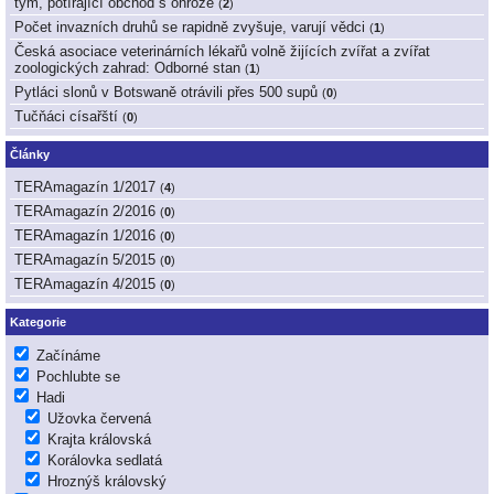
tým, potírající obchod s ohrože
(
2
)
Počet invazních druhů se rapidně zvyšuje, varují vědci
(
1
)
Česká asociace veterinárních lékařů volně žijících zvířat a zvířat
zoologických zahrad: Odborné stan
(
1
)
Pytláci slonů v Botswaně otrávili přes 500 supů
(
0
)
Tučňáci císařští
(
0
)
Články
TERAmagazín 1/2017
(
4
)
TERAmagazín 2/2016
(
0
)
TERAmagazín 1/2016
(
0
)
TERAmagazín 5/2015
(
0
)
TERAmagazín 4/2015
(
0
)
Kategorie
Začínáme
Pochlubte se
Hadi
Užovka červená
Krajta královská
Korálovka sedlatá
Hroznýš královský