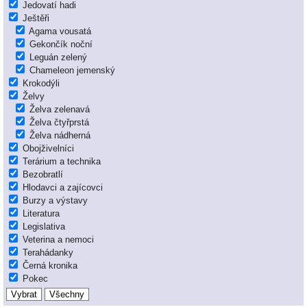
Jedovatí hadi
Ještěři
Agama vousatá
Gekončík noční
Leguán zelený
Chameleon jemenský
Krokodýli
Želvy
Želva zelenavá
Želva čtyřprstá
Želva nádherná
Obojživelníci
Terárium a technika
Bezobratlí
Hlodavci a zajícovci
Burzy a výstavy
Literatura
Legislativa
Veterina a nemoci
Terahádanky
Černá kronika
Pokec