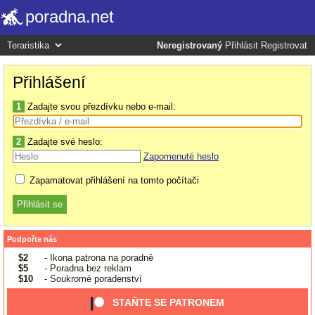
poradna.net
Neregistrovaný
Přihlásit
Registrovat
Přihlášení
1
Zadajte svou přezdívku nebo e-mail:
2
Zadajte své heslo:
Zapomenuté heslo
Zapamatovat přihlášení na tomto počítači
Podpořte nás
$2
- Ikona patrona na poradně
$5
- Poradna bez reklam
$10
- Soukromé poradenství
STAŇTE SE PATRONEM