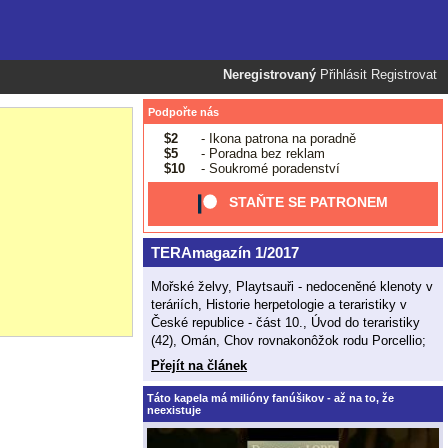
Neregistrovaný
Přihlásit
Registrovat
Podpořte nás
$2
- Ikona patrona na poradně
$5
- Poradna bez reklam
$10
- Soukromé poradenství
STAŇTE SE PATRONEM
TERAmagazín 1/2017
Mořské želvy, Playtsauři - nedoceněné klenoty v
teráriích, Historie herpetologie a teraristiky v
České republice - část 10., Úvod do teraristiky
(42), Omán, Chov rovnakonôžok rodu Porcellio;
Přejít na článek
Táto kapela má milióny fanúšikov - až na to, že
neexistuje