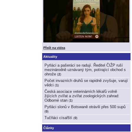
Přejít na videa
Aktuality
Pytláci a pašeráci se radují. Ředitel ČIŽP ruší
mezinárodně uznávaný tým, potírající obchod s
ohrože
(
2
)
Počet invazních druhů se rapidně zvyšuje, varují
vědci
(
1
)
Česká asociace veterinárních lékařů volně
žijících zvířat a zvířat zoologických zahrad:
Odborné stan
(
1
)
Pytláci slonů v Botswaně otrávili přes 500 supů
(
0
)
Tučňáci císařští
(
0
)
Články