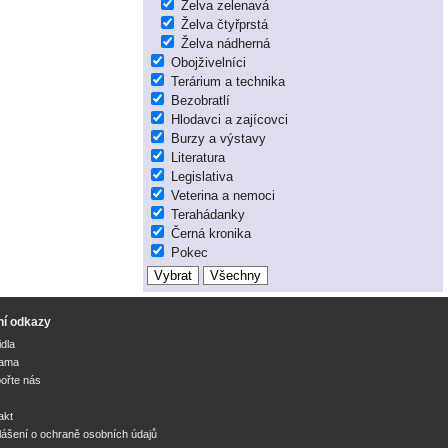
Želva zelenavá
Želva čtyřprstá
Želva nádherná
Obojživelníci
Terárium a technika
Bezobratlí
Hlodavci a zajícovci
Burzy a výstavy
Literatura
Legislativa
Veterina a nemoci
Terahádanky
Černá kronika
Pokec
ní odkazy
idla
lama
ořte nás
akt
lášení o ochraně osobních údajů