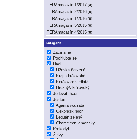
TERAmagazín 1/2017
(
4
)
TERAmagazín 2/2016
(
0
)
TERAmagazín 1/2016
(
0
)
TERAmagazín 5/2015
(
0
)
TERAmagazín 4/2015
(
0
)
Kategorie
Začínáme
Pochlubte se
Hadi
Užovka červená
Krajta královská
Korálovka sedlatá
Hroznýš královský
Jedovatí hadi
Ještěři
Agama vousatá
Gekončík noční
Leguán zelený
Chameleon jemenský
Krokodýli
Želvy