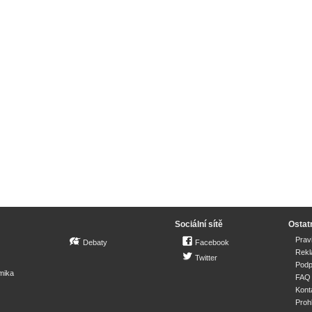
Sociální sítě
Ostat
Prav
Debaty
Facebook
Rek
Twitter
Podp
mika
FAQ
Kont
Proh