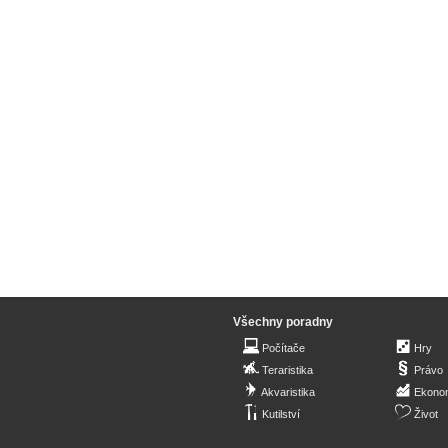
Všechny poradny
Počítače
Hry
Teraristika
Právo
Akvaristika
Ekono
Kutilství
Život