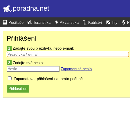
poradna.net
Počítače
Teraristika
Akvaristika
Kutilství
Hry
P
Přihlášení
1
Zadajte svou přezdívku nebo e-mail:
2
Zadajte své heslo:
Zapomenuté heslo
Zapamatovat přihlášení na tomto počítači