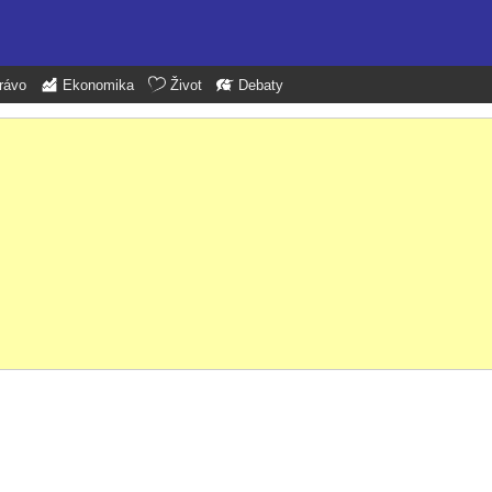
rávo
Ekonomika
Život
Debaty