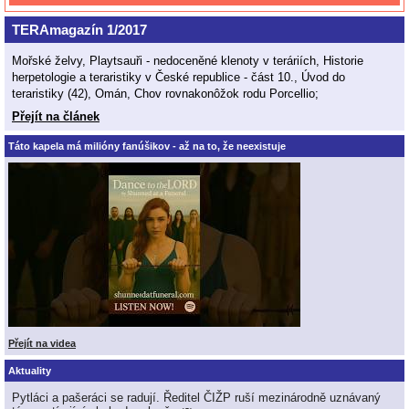
TERAmagazín 1/2017
Mořské želvy, Playtsauři - nedoceněné klenoty v teráriích, Historie
herpetologie a teraristiky v České republice - část 10., Úvod do
teraristiky (42), Omán, Chov rovnakonôžok rodu Porcellio;
Přejít na článek
Táto kapela má milióny fanúšikov - až na to, že neexistuje
Přejít na videa
Aktuality
Pytláci a pašeráci se radují. Ředitel ČIŽP ruší mezinárodně uznávaný