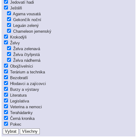
Jedovatí hadi
Ještěři
Agama vousatá
Gekončík noční
Leguán zelený
Chameleon jemenský
Krokodýli
Želvy
Želva zelenavá
Želva čtyřprstá
Želva nádherná
Obojživelníci
Terárium a technika
Bezobratlí
Hlodavci a zajícovci
Burzy a výstavy
Literatura
Legislativa
Veterina a nemoci
Terahádanky
Černá kronika
Pokec