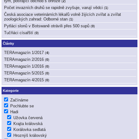
tým, potírající obchod s ohrože
(
2
)
Počet invazních druhů se rapidně zvyšuje, varují vědci
(
1
)
Česká asociace veterinárních lékařů volně žijících zvířat a zvířat
zoologických zahrad: Odborné stan
(
1
)
Pytláci slonů v Botswaně otrávili přes 500 supů
(
0
)
Tučňáci císařští
(
0
)
Články
TERAmagazín 1/2017
(
4
)
TERAmagazín 2/2016
(
0
)
TERAmagazín 1/2016
(
0
)
TERAmagazín 5/2015
(
0
)
TERAmagazín 4/2015
(
0
)
Kategorie
Začínáme
Pochlubte se
Hadi
Užovka červená
Krajta královská
Korálovka sedlatá
Hroznýš královský