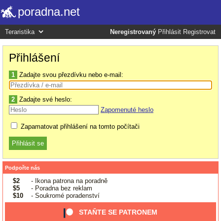
poradna.net
Neregistrovaný
Přihlásit
Registrovat
Přihlášení
1
Zadajte svou přezdívku nebo e-mail:
2
Zadajte své heslo:
Zapomenuté heslo
Zapamatovat přihlášení na tomto počítači
Podpořte nás
$2
- Ikona patrona na poradně
$5
- Poradna bez reklam
$10
- Soukromé poradenství
STAŇTE SE PATRONEM