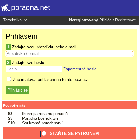
poradna.net
Neregistrovaný
Přihlásit
Registrovat
Přihlášení
1
Zadajte svou přezdívku nebo e-mail:
2
Zadajte své heslo:
Zapomenuté heslo
Zapamatovat přihlášení na tomto počítači
Podpořte nás
$2
- Ikona patrona na poradně
$5
- Poradna bez reklam
$10
- Soukromé poradenství
STAŇTE SE PATRONEM