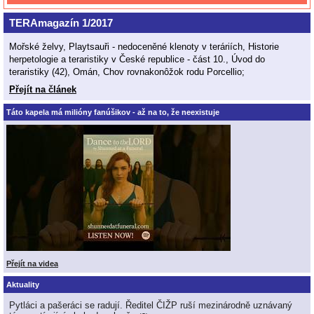
TERAmagazín 1/2017
Mořské želvy, Playtsauři - nedoceněné klenoty v teráriích, Historie
herpetologie a teraristiky v České republice - část 10., Úvod do
teraristiky (42), Omán, Chov rovnakonôžok rodu Porcellio;
Přejít na článek
Táto kapela má milióny fanúšikov - až na to, že neexistuje
Přejít na videa
Aktuality
Pytláci a pašeráci se radují. Ředitel ČIŽP ruší mezinárodně uznávaný