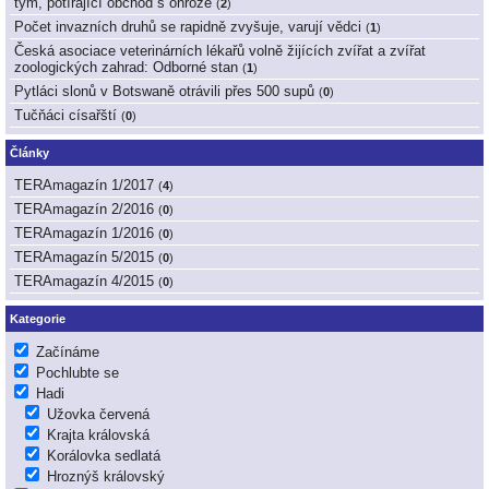
tým, potírající obchod s ohrože
(
2
)
Počet invazních druhů se rapidně zvyšuje, varují vědci
(
1
)
Česká asociace veterinárních lékařů volně žijících zvířat a zvířat
zoologických zahrad: Odborné stan
(
1
)
Pytláci slonů v Botswaně otrávili přes 500 supů
(
0
)
Tučňáci císařští
(
0
)
Články
TERAmagazín 1/2017
(
4
)
TERAmagazín 2/2016
(
0
)
TERAmagazín 1/2016
(
0
)
TERAmagazín 5/2015
(
0
)
TERAmagazín 4/2015
(
0
)
Kategorie
Začínáme
Pochlubte se
Hadi
Užovka červená
Krajta královská
Korálovka sedlatá
Hroznýš královský