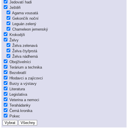
Jedovatí hadi
Ještěři
Agama vousatá
Gekončík noční
Leguán zelený
Chameleon jemenský
Krokodýli
Želvy
Želva zelenavá
Želva čtyřprstá
Želva nádherná
Obojživelníci
Terárium a technika
Bezobratlí
Hlodavci a zajícovci
Burzy a výstavy
Literatura
Legislativa
Veterina a nemoci
Terahádanky
Černá kronika
Pokec