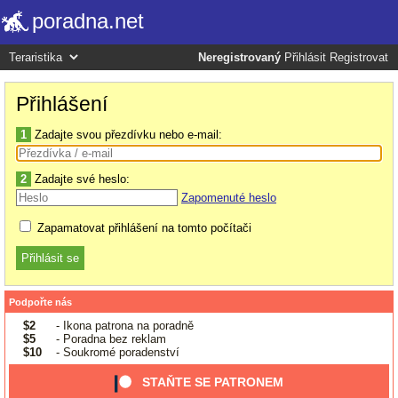
poradna.net
Neregistrovaný
Přihlásit
Registrovat
Přihlášení
1
Zadajte svou přezdívku nebo e-mail:
2
Zadajte své heslo:
Zapomenuté heslo
Zapamatovat přihlášení na tomto počítači
Podpořte nás
$2
- Ikona patrona na poradně
$5
- Poradna bez reklam
$10
- Soukromé poradenství
STAŇTE SE PATRONEM