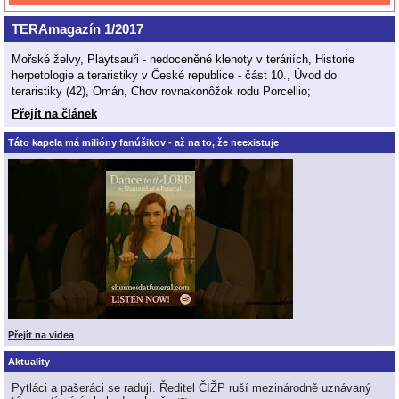
TERAmagazín 1/2017
Mořské želvy, Playtsauři - nedoceněné klenoty v teráriích, Historie
herpetologie a teraristiky v České republice - část 10., Úvod do
teraristiky (42), Omán, Chov rovnakonôžok rodu Porcellio;
Přejít na článek
Táto kapela má milióny fanúšikov - až na to, že neexistuje
Přejít na videa
Aktuality
Pytláci a pašeráci se radují. Ředitel ČIŽP ruší mezinárodně uznávaný