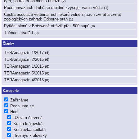
tým, potírající obchod s ohrože
(
2
)
Počet invazních druhů se rapidně zvyšuje, varují vědci
(
1
)
Česká asociace veterinárních lékařů volně žijících zvířat a zvířat
zoologických zahrad: Odborné stan
(
1
)
Pytláci slonů v Botswaně otrávili přes 500 supů
(
0
)
Tučňáci císařští
(
0
)
Články
TERAmagazín 1/2017
(
4
)
TERAmagazín 2/2016
(
0
)
TERAmagazín 1/2016
(
0
)
TERAmagazín 5/2015
(
0
)
TERAmagazín 4/2015
(
0
)
Kategorie
Začínáme
Pochlubte se
Hadi
Užovka červená
Krajta královská
Korálovka sedlatá
Hroznýš královský