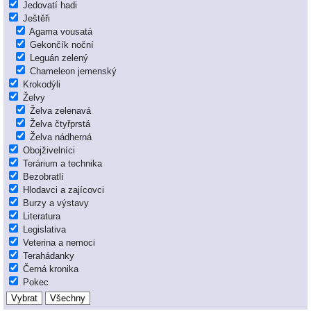
Jedovatí hadi
Ještěři
Agama vousatá
Gekončík noční
Leguán zelený
Chameleon jemenský
Krokodýli
Želvy
Želva zelenavá
Želva čtyřprstá
Želva nádherná
Obojživelníci
Terárium a technika
Bezobratlí
Hlodavci a zajícovci
Burzy a výstavy
Literatura
Legislativa
Veterina a nemoci
Terahádanky
Černá kronika
Pokec