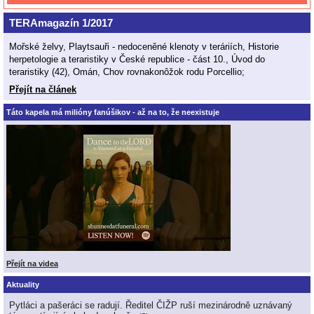
TERAmagazín 1/2017
Mořské želvy, Playtsauři - nedoceněné klenoty v teráriích, Historie
herpetologie a teraristiky v České republice - část 10., Úvod do
teraristiky (42), Omán, Chov rovnakonôžok rodu Porcellio;
Přejít na článek
Táto kapela má milióny fanúšikov - až na to, že neexistuje
Přejít na videa
Aktuality
Pytláci a pašeráci se radují. Ředitel ČIŽP ruší mezinárodně uznávaný