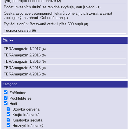
tým, potírající obchod s ohrože
(
2
)
Počet invazních druhů se rapidně zvyšuje, varují vědci
(
1
)
Česká asociace veterinárních lékařů volně žijících zvířat a zvířat
zoologických zahrad: Odborné stan
(
1
)
Pytláci slonů v Botswaně otrávili přes 500 supů
(
0
)
Tučňáci císařští
(
0
)
Články
TERAmagazín 1/2017
(
4
)
TERAmagazín 2/2016
(
0
)
TERAmagazín 1/2016
(
0
)
TERAmagazín 5/2015
(
0
)
TERAmagazín 4/2015
(
0
)
Kategorie
Začínáme
Pochlubte se
Hadi
Užovka červená
Krajta královská
Korálovka sedlatá
Hroznýš královský