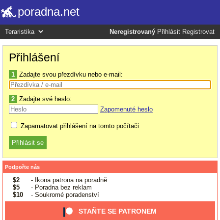
poradna.net
Neregistrovaný
Přihlásit
Registrovat
Přihlášení
1
Zadajte svou přezdívku nebo e-mail:
2
Zadajte své heslo:
Zapomenuté heslo
Zapamatovat přihlášení na tomto počítači
Podpořte nás
$2
- Ikona patrona na poradně
$5
- Poradna bez reklam
$10
- Soukromé poradenství
STAŇTE SE PATRONEM