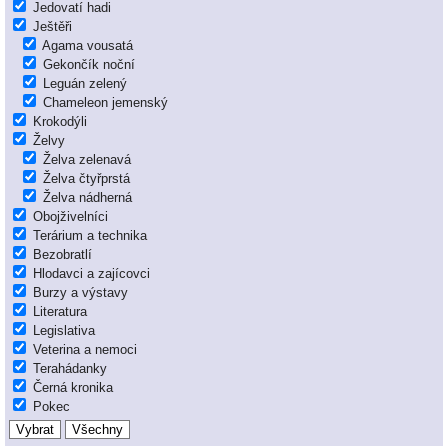
Jedovatí hadi
Ještěři
Agama vousatá
Gekončík noční
Leguán zelený
Chameleon jemenský
Krokodýli
Želvy
Želva zelenavá
Želva čtyřprstá
Želva nádherná
Obojživelníci
Terárium a technika
Bezobratlí
Hlodavci a zajícovci
Burzy a výstavy
Literatura
Legislativa
Veterina a nemoci
Terahádanky
Černá kronika
Pokec