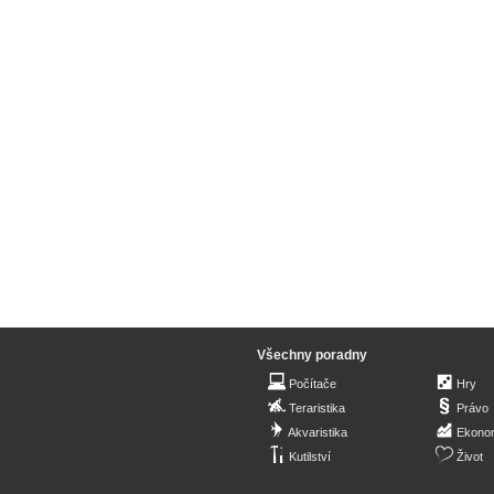
Všechny poradny
Počítače
Hry
Teraristika
Právo
Akvaristika
Ekono
Kutilství
Život