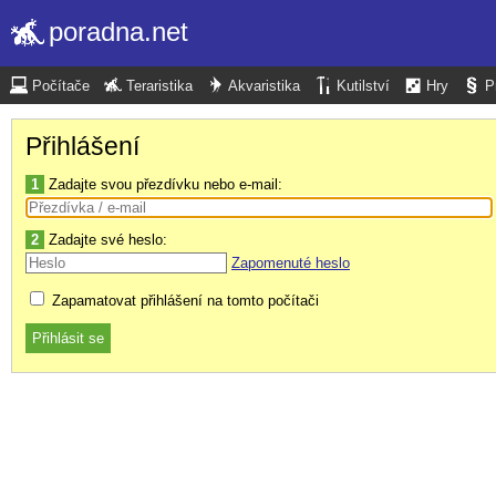
poradna.net
Počítače
Teraristika
Akvaristika
Kutilství
Hry
P
Přihlášení
1
Zadajte svou přezdívku nebo e-mail:
2
Zadajte své heslo:
Zapomenuté heslo
Zapamatovat přihlášení na tomto počítači