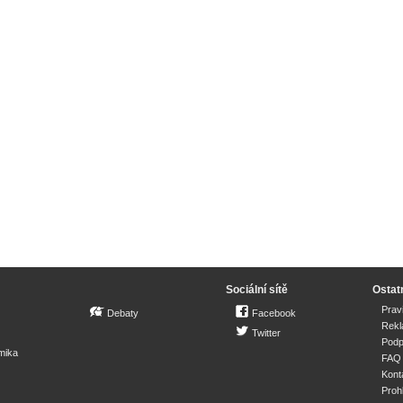
Sociální sítě
Ostat
Prav
Debaty
Facebook
Rek
Twitter
Podp
mika
FAQ
Kont
Proh