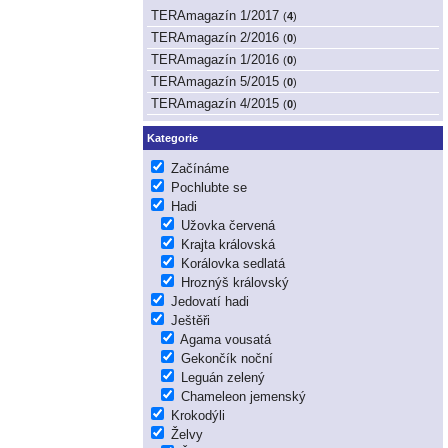
TERAmagazín 1/2017
(
4
)
TERAmagazín 2/2016
(
0
)
TERAmagazín 1/2016
(
0
)
TERAmagazín 5/2015
(
0
)
TERAmagazín 4/2015
(
0
)
Kategorie
Začínáme
Pochlubte se
Hadi
Užovka červená
Krajta královská
Korálovka sedlatá
Hroznýš královský
Jedovatí hadi
Ještěři
Agama vousatá
Gekončík noční
Leguán zelený
Chameleon jemenský
Krokodýli
Želvy