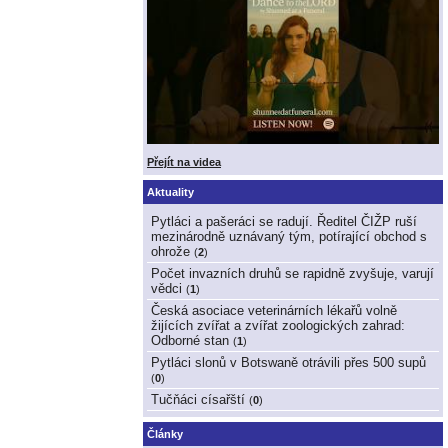
Přejít na videa
Aktuality
Pytláci a pašeráci se radují. Ředitel ČIŽP ruší
mezinárodně uznávaný tým, potírající obchod s
ohrože
(
2
)
Počet invazních druhů se rapidně zvyšuje, varují
vědci
(
1
)
Česká asociace veterinárních lékařů volně
žijících zvířat a zvířat zoologických zahrad:
Odborné stan
(
1
)
Pytláci slonů v Botswaně otrávili přes 500 supů
(
0
)
Tučňáci císařští
(
0
)
Články