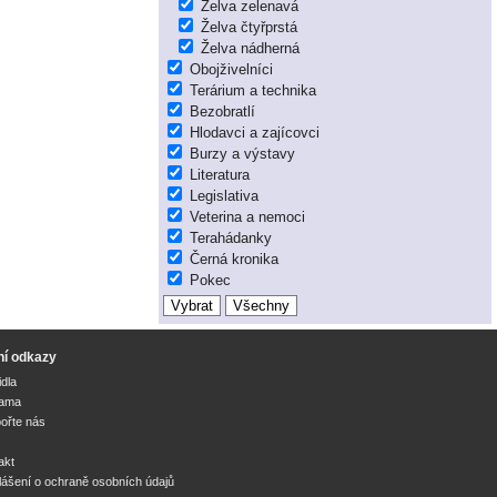
Želva zelenavá
Želva čtyřprstá
Želva nádherná
Obojživelníci
Terárium a technika
Bezobratlí
Hlodavci a zajícovci
Burzy a výstavy
Literatura
Legislativa
Veterina a nemoci
Terahádanky
Černá kronika
Pokec
ní odkazy
idla
lama
ořte nás
akt
lášení o ochraně osobních údajů