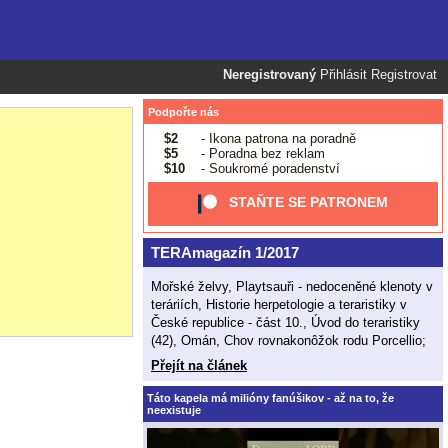
Neregistrovaný
Přihlásit
Registrovat
Podpořte nás
$2
- Ikona patrona na poradně
$5
- Poradna bez reklam
$10
- Soukromé poradenství
STAŇTE SE PATRONEM
TERAmagazín 1/2017
Mořské želvy, Playtsauři - nedoceněné klenoty v
teráriích, Historie herpetologie a teraristiky v
České republice - část 10., Úvod do teraristiky
(42), Omán, Chov rovnakonôžok rodu Porcellio;
Přejít na článek
Táto kapela má milióny fanúšikov - až na to, že
neexistuje