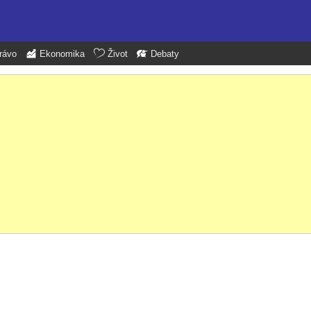
rávo
Ekonomika
Život
Debaty