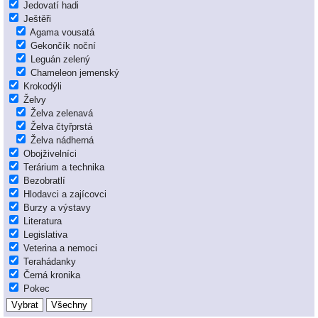
Jedovatí hadi
Ještěři
Agama vousatá
Gekončík noční
Leguán zelený
Chameleon jemenský
Krokodýli
Želvy
Želva zelenavá
Želva čtyřprstá
Želva nádherná
Obojživelníci
Terárium a technika
Bezobratlí
Hlodavci a zajícovci
Burzy a výstavy
Literatura
Legislativa
Veterina a nemoci
Terahádanky
Černá kronika
Pokec