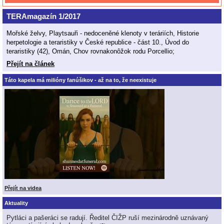
TERAmagazín 1/2017
Mořské želvy, Playtsauři - nedoceněné klenoty v teráriích, Historie
herpetologie a teraristiky v České republice - část 10., Úvod do
teraristiky (42), Omán, Chov rovnakonôžok rodu Porcellio;
Přejít na článek
Táto kapela má milióny fanúšikov - až na to, že neexistuje
Přejít na videa
Aktuality
Pytláci a pašeráci se radují. Ředitel ČIŽP ruší mezinárodně uznávaný