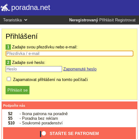
poradna.net
Neregistrovaný
Přihlásit
Registrovat
Přihlášení
1
Zadajte svou přezdívku nebo e-mail:
2
Zadajte své heslo:
Zapomenuté heslo
Zapamatovat přihlášení na tomto počítači
Podpořte nás
$2
- Ikona patrona na poradně
$5
- Poradna bez reklam
$10
- Soukromé poradenství
STAŇTE SE PATRONEM