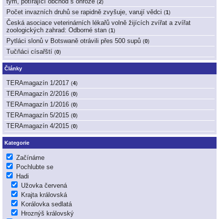
tým, potírající obchod s ohrože
(
2
)
Počet invazních druhů se rapidně zvyšuje, varují vědci
(
1
)
Česká asociace veterinárních lékařů volně žijících zvířat a zvířat
zoologických zahrad: Odborné stan
(
1
)
Pytláci slonů v Botswaně otrávili přes 500 supů
(
0
)
Tučňáci císařští
(
0
)
Články
TERAmagazín 1/2017
(
4
)
TERAmagazín 2/2016
(
0
)
TERAmagazín 1/2016
(
0
)
TERAmagazín 5/2015
(
0
)
TERAmagazín 4/2015
(
0
)
Kategorie
Začínáme
Pochlubte se
Hadi
Užovka červená
Krajta královská
Korálovka sedlatá
Hroznýš královský