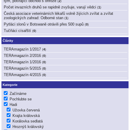
tým, potírající obchod s ohrože
(
2
)
Počet invazních druhů se rapidně zvyšuje, varují vědci
(
1
)
Česká asociace veterinárních lékařů volně žijících zvířat a zvířat
zoologických zahrad: Odborné stan
(
1
)
Pytláci slonů v Botswaně otrávili přes 500 supů
(
0
)
Tučňáci císařští
(
0
)
Články
TERAmagazín 1/2017
(
4
)
TERAmagazín 2/2016
(
0
)
TERAmagazín 1/2016
(
0
)
TERAmagazín 5/2015
(
0
)
TERAmagazín 4/2015
(
0
)
Kategorie
Začínáme
Pochlubte se
Hadi
Užovka červená
Krajta královská
Korálovka sedlatá
Hroznýš královský