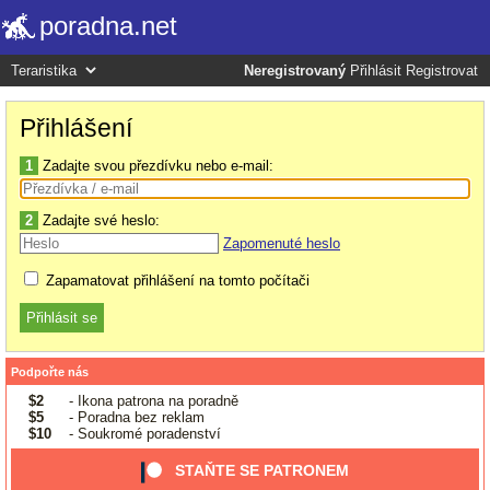
poradna.net
Neregistrovaný
Přihlásit
Registrovat
Přihlášení
1
Zadajte svou přezdívku nebo e-mail:
2
Zadajte své heslo:
Zapomenuté heslo
Zapamatovat přihlášení na tomto počítači
Podpořte nás
$2
- Ikona patrona na poradně
$5
- Poradna bez reklam
$10
- Soukromé poradenství
STAŇTE SE PATRONEM