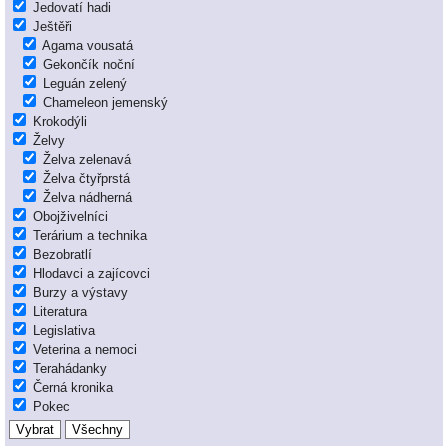
Jedovatí hadi
Ještěři
Agama vousatá
Gekončík noční
Leguán zelený
Chameleon jemenský
Krokodýli
Želvy
Želva zelenavá
Želva čtyřprstá
Želva nádherná
Obojživelníci
Terárium a technika
Bezobratlí
Hlodavci a zajícovci
Burzy a výstavy
Literatura
Legislativa
Veterina a nemoci
Terahádanky
Černá kronika
Pokec