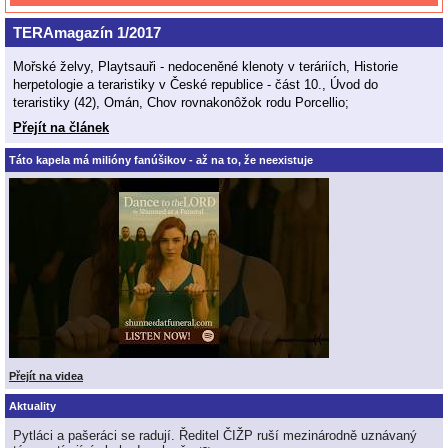
TERAmagazín 1/2017
Mořské želvy, Playtsauři - nedoceněné klenoty v teráriích, Historie
herpetologie a teraristiky v České republice - část 10., Úvod do
teraristiky (42), Omán, Chov rovnakonôžok rodu Porcellio;
Přejít na článek
Táto kapela má milióny fanúšikov - až na to, že neexistuje
Přejít na videa
Aktuality
Pytláci a pašeráci se radují. Ředitel ČIŽP ruší mezinárodně uznávaný