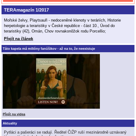
TERAmagazín 1/2017
Mořské želvy, Playtsauři - nedoceněné klenoty v teráriích, Historie
herpetologie a teraristiky v České republice - část 10., Úvod do
teraristiky (42), Omán, Chov rovnakonôžok rodu Porcellio;
Přejít na článek
Táto kapela má milióny fanúšikov - až na to, že neexistuje
Přejít na videa
Aktuality
Pytláci a pašeráci se radují. Ředitel ČIŽP ruší mezinárodně uznávaný