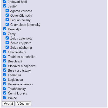
Jedovatí hadi
Ještěři
Agama vousatá
Gekončík noční
Leguán zelený
Chameleon jemenský
Krokodýli
Želvy
Želva zelenavá
Želva čtyřprstá
Želva nádherná
Obojživelníci
Terárium a technika
Bezobratlí
Hlodavci a zajícovci
Burzy a výstavy
Literatura
Legislativa
Veterina a nemoci
Terahádanky
Černá kronika
Pokec