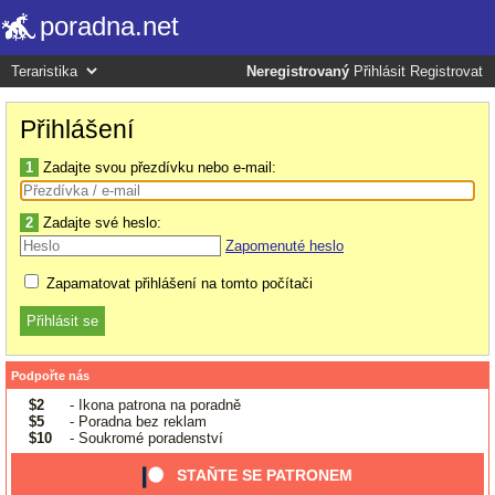
poradna.net
Neregistrovaný
Přihlásit
Registrovat
Přihlášení
1
Zadajte svou přezdívku nebo e-mail:
2
Zadajte své heslo:
Zapomenuté heslo
Zapamatovat přihlášení na tomto počítači
Podpořte nás
$2
- Ikona patrona na poradně
$5
- Poradna bez reklam
$10
- Soukromé poradenství
STAŇTE SE PATRONEM