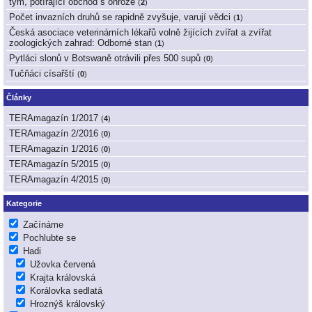
tým, potírající obchod s ohrože
(
2
)
Počet invazních druhů se rapidně zvyšuje, varují vědci
(
1
)
Česká asociace veterinárních lékařů volně žijících zvířat a zvířat
zoologických zahrad: Odborné stan
(
1
)
Pytláci slonů v Botswaně otrávili přes 500 supů
(
0
)
Tučňáci císařští
(
0
)
Články
TERAmagazín 1/2017
(
4
)
TERAmagazín 2/2016
(
0
)
TERAmagazín 1/2016
(
0
)
TERAmagazín 5/2015
(
0
)
TERAmagazín 4/2015
(
0
)
Kategorie
Začínáme
Pochlubte se
Hadi
Užovka červená
Krajta královská
Korálovka sedlatá
Hroznýš královský