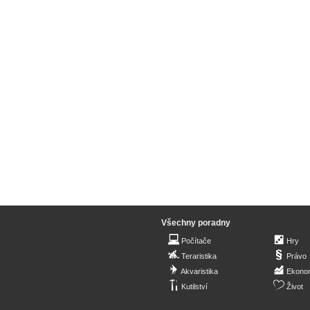
Všechny poradny
Počítače
Hry
Teraristika
Právo
Akvaristika
Ekono
Kutilství
Život