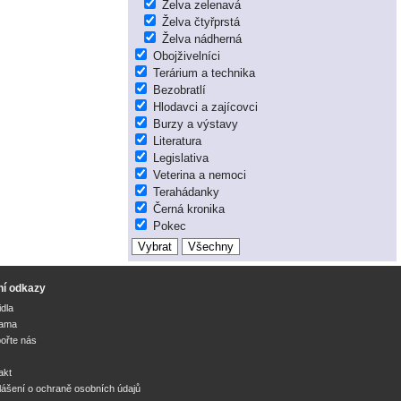
Želva zelenavá
Želva čtyřprstá
Želva nádherná
Obojživelníci
Terárium a technika
Bezobratlí
Hlodavci a zajícovci
Burzy a výstavy
Literatura
Legislativa
Veterina a nemoci
Terahádanky
Černá kronika
Pokec
ní odkazy
idla
lama
ořte nás
akt
lášení o ochraně osobních údajů