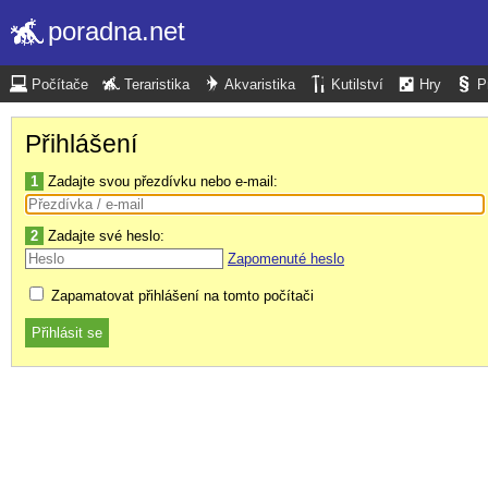
poradna.net
Počítače
Teraristika
Akvaristika
Kutilství
Hry
P
Přihlášení
1
Zadajte svou přezdívku nebo e-mail:
2
Zadajte své heslo:
Zapomenuté heslo
Zapamatovat přihlášení na tomto počítači