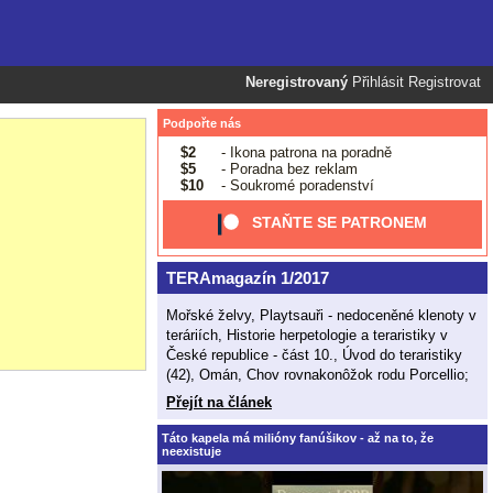
Neregistrovaný
Přihlásit
Registrovat
Podpořte nás
$2
- Ikona patrona na poradně
$5
- Poradna bez reklam
$10
- Soukromé poradenství
STAŇTE SE PATRONEM
TERAmagazín 1/2017
Mořské želvy, Playtsauři - nedoceněné klenoty v
teráriích, Historie herpetologie a teraristiky v
České republice - část 10., Úvod do teraristiky
(42), Omán, Chov rovnakonôžok rodu Porcellio;
Přejít na článek
Táto kapela má milióny fanúšikov - až na to, že
neexistuje