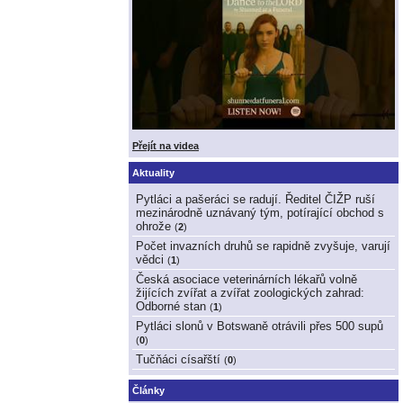
Přejít na videa
Aktuality
Pytláci a pašeráci se radují. Ředitel ČIŽP ruší
mezinárodně uznávaný tým, potírající obchod s
ohrože
(
2
)
Počet invazních druhů se rapidně zvyšuje, varují
vědci
(
1
)
Česká asociace veterinárních lékařů volně
žijících zvířat a zvířat zoologických zahrad:
Odborné stan
(
1
)
Pytláci slonů v Botswaně otrávili přes 500 supů
(
0
)
Tučňáci císařští
(
0
)
Články