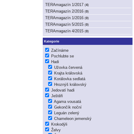
TERAmagazín 1/2017
(
4
)
TERAmagazín 2/2016
(
0
)
TERAmagazín 1/2016
(
0
)
TERAmagazín 5/2015
(
0
)
TERAmagazín 4/2015
(
0
)
Kategorie
Začínáme
Pochlubte se
Hadi
Užovka červená
Krajta královská
Korálovka sedlatá
Hroznýš královský
Jedovatí hadi
Ještěři
Agama vousatá
Gekončík noční
Leguán zelený
Chameleon jemenský
Krokodýli
Želvy