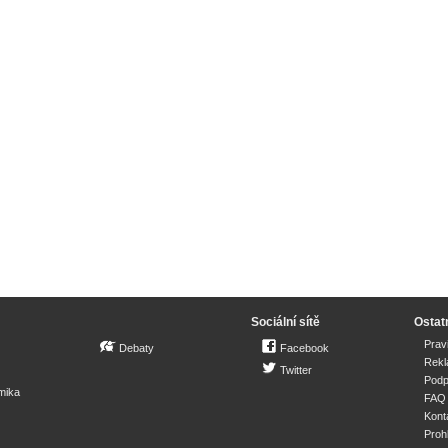
Sociální sítě
Ostat
Prav
Debaty
Facebook
Rek
Twitter
Podp
mika
FAQ
Kont
Proh