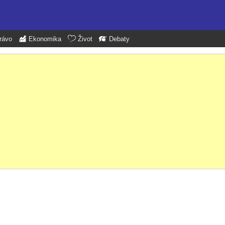
rávo
Ekonomika
Život
Debaty