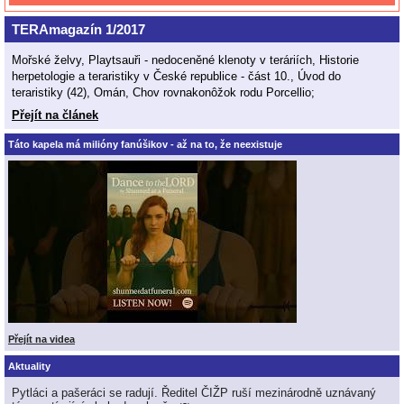
TERAmagazín 1/2017
Mořské želvy, Playtsauři - nedoceněné klenoty v teráriích, Historie
herpetologie a teraristiky v České republice - část 10., Úvod do
teraristiky (42), Omán, Chov rovnakonôžok rodu Porcellio;
Přejít na článek
Táto kapela má milióny fanúšikov - až na to, že neexistuje
Přejít na videa
Aktuality
Pytláci a pašeráci se radují. Ředitel ČIŽP ruší mezinárodně uznávaný