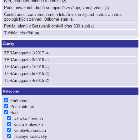
tým, potírající obchod s ohrože
(
2
)
Počet invazních druhů se rapidně zvyšuje, varují vědci
(
1
)
Česká asociace veterinárních lékařů volně žijících zvířat a zvířat
zoologických zahrad: Odborné stan
(
1
)
Pytláci slonů v Botswaně otrávili přes 500 supů
(
0
)
Tučňáci císařští
(
0
)
Články
TERAmagazín 1/2017
(
4
)
TERAmagazín 2/2016
(
0
)
TERAmagazín 1/2016
(
0
)
TERAmagazín 5/2015
(
0
)
TERAmagazín 4/2015
(
0
)
Kategorie
Začínáme
Pochlubte se
Hadi
Užovka červená
Krajta královská
Korálovka sedlatá
Hroznýš královský