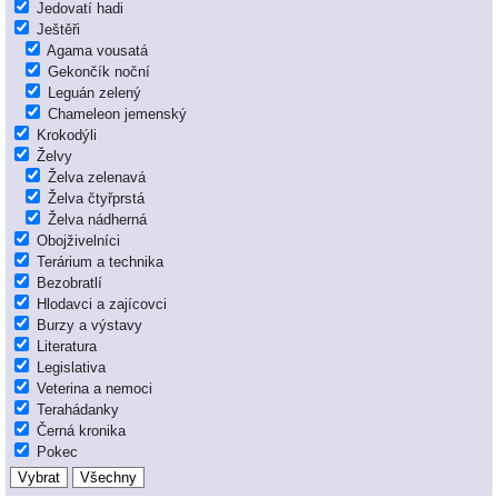
Jedovatí hadi
Ještěři
Agama vousatá
Gekončík noční
Leguán zelený
Chameleon jemenský
Krokodýli
Želvy
Želva zelenavá
Želva čtyřprstá
Želva nádherná
Obojživelníci
Terárium a technika
Bezobratlí
Hlodavci a zajícovci
Burzy a výstavy
Literatura
Legislativa
Veterina a nemoci
Terahádanky
Černá kronika
Pokec