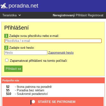
poradna.net
Neregistrovaný
Přihlásit
Registrovat
Přihlášení
1
Zadajte svou přezdívku nebo e-mail:
2
Zadajte své heslo:
Zapomenuté heslo
Zapamatovat přihlášení na tomto počítači
Podpořte nás
$2
- Ikona patrona na poradně
$5
- Poradna bez reklam
$10
- Soukromé poradenství
STAŇTE SE PATRONEM