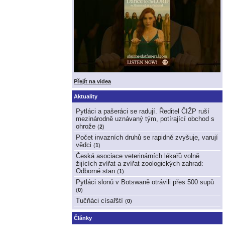
Přejít na videa
Aktuality
Pytláci a pašeráci se radují. Ředitel ČIŽP ruší
mezinárodně uznávaný tým, potírající obchod s
ohrože
(
2
)
Počet invazních druhů se rapidně zvyšuje, varují
vědci
(
1
)
Česká asociace veterinárních lékařů volně
žijících zvířat a zvířat zoologických zahrad:
Odborné stan
(
1
)
Pytláci slonů v Botswaně otrávili přes 500 supů
(
0
)
Tučňáci císařští
(
0
)
Články