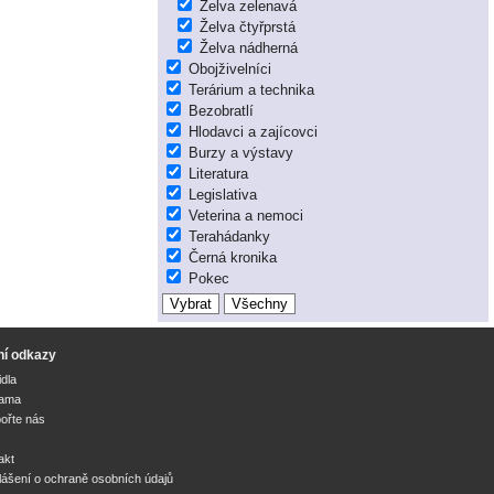
Želva zelenavá
Želva čtyřprstá
Želva nádherná
Obojživelníci
Terárium a technika
Bezobratlí
Hlodavci a zajícovci
Burzy a výstavy
Literatura
Legislativa
Veterina a nemoci
Terahádanky
Černá kronika
Pokec
ní odkazy
idla
lama
ořte nás
akt
lášení o ochraně osobních údajů