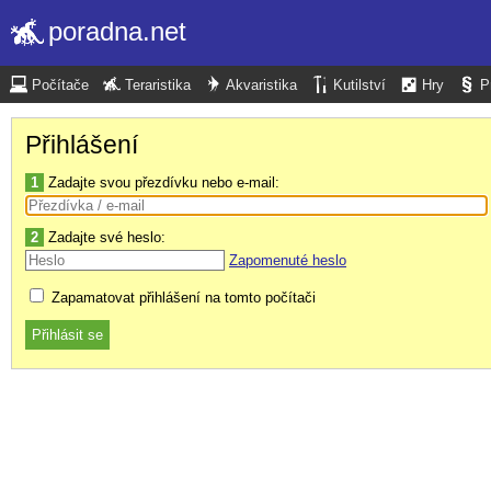
poradna.net
Počítače
Teraristika
Akvaristika
Kutilství
Hry
P
Přihlášení
1
Zadajte svou přezdívku nebo e-mail:
2
Zadajte své heslo:
Zapomenuté heslo
Zapamatovat přihlášení na tomto počítači