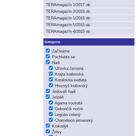
TERAmagazín 1/2017
(
4
)
TERAmagazín 2/2016
(
0
)
TERAmagazín 1/2016
(
0
)
TERAmagazín 5/2015
(
0
)
TERAmagazín 4/2015
(
0
)
Kategorie
Začínáme
Pochlubte se
Hadi
Užovka červená
Krajta královská
Korálovka sedlatá
Hroznýš královský
Jedovatí hadi
Ještěři
Agama vousatá
Gekončík noční
Leguán zelený
Chameleon jemenský
Krokodýli
Želvy