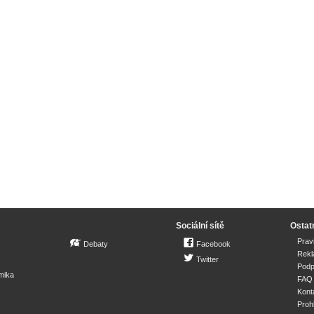
Sociální sítě
Ostat
Prav
Debaty
Facebook
Rek
Twitter
Podp
mika
FAQ
Kont
Proh