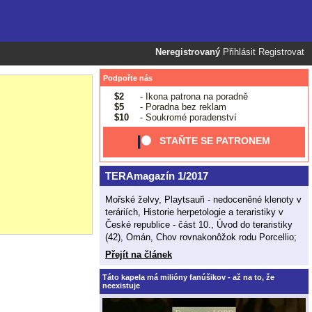
Neregistrovaný
Přihlásit
Registrovat
Podpořte nás
$2
- Ikona patrona na poradně
$5
- Poradna bez reklam
$10
- Soukromé poradenství
STAŇTE SE PATRONEM
TERAmagazín 1/2017
Mořské želvy, Playtsauři - nedoceněné klenoty v
teráriích, Historie herpetologie a teraristiky v
České republice - část 10., Úvod do teraristiky
(42), Omán, Chov rovnakonôžok rodu Porcellio;
Přejít na článek
Táto kapela má milióny fanúšikov - až na to, že
neexistuje