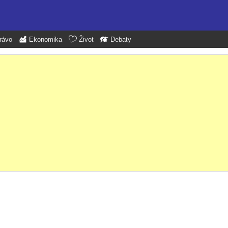
rávo
Ekonomika
Život
Debaty