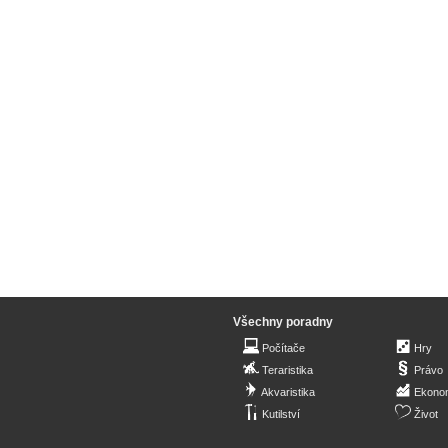
Všechny poradny
Počítače
Hry
Teraristika
Právo
Akvaristika
Ekono
Kutilství
Život