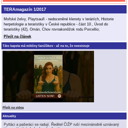
TERAmagazín 1/2017
Mořské želvy, Playtsauři - nedoceněné klenoty v teráriích, Historie
herpetologie a teraristiky v České republice - část 10., Úvod do
teraristiky (42), Omán, Chov rovnakonôžok rodu Porcellio;
Přejít na článek
Táto kapela má milióny fanúšikov - až na to, že neexistuje
Přejít na videa
Aktuality
Pytláci a pašeráci se radují. Ředitel ČIŽP ruší mezinárodně uznávaný