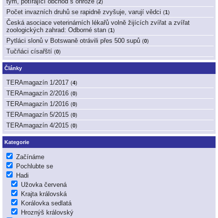
tým, potírající obchod s ohrože
(
2
)
Počet invazních druhů se rapidně zvyšuje, varují vědci
(
1
)
Česká asociace veterinárních lékařů volně žijících zvířat a zvířat
zoologických zahrad: Odborné stan
(
1
)
Pytláci slonů v Botswaně otrávili přes 500 supů
(
0
)
Tučňáci císařští
(
0
)
Články
TERAmagazín 1/2017
(
4
)
TERAmagazín 2/2016
(
0
)
TERAmagazín 1/2016
(
0
)
TERAmagazín 5/2015
(
0
)
TERAmagazín 4/2015
(
0
)
Kategorie
Začínáme
Pochlubte se
Hadi
Užovka červená
Krajta královská
Korálovka sedlatá
Hroznýš královský