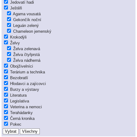
Jedovatí hadi
Ještěři
Agama vousatá
Gekončík noční
Leguán zelený
Chameleon jemenský
Krokodýli
Želvy
Želva zelenavá
Želva čtyřprstá
Želva nádherná
Obojživelníci
Terárium a technika
Bezobratlí
Hlodavci a zajícovci
Burzy a výstavy
Literatura
Legislativa
Veterina a nemoci
Terahádanky
Černá kronika
Pokec