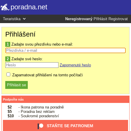
poradna.net
Neregistrovaný
Přihlásit
Registrovat
Přihlášení
1
Zadajte svou přezdívku nebo e-mail:
2
Zadajte své heslo:
Zapomenuté heslo
Zapamatovat přihlášení na tomto počítači
Podpořte nás
$2
- Ikona patrona na poradně
$5
- Poradna bez reklam
$10
- Soukromé poradenství
STAŇTE SE PATRONEM