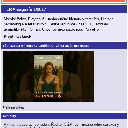
TERAmagazín 1/2017
Mořské želvy, Playtsauři - nedoceněné klenoty v teráriích, Historie
herpetologie a teraristiky v České republice - část 10., Úvod do
teraristiky (42), Omán, Chov rovnakonôžok rodu Porcellio;
Přejít na článek
Táto kapela má milióny fanúšikov - až na to, že neexistuje
Přejít na videa
Aktuality
Pytláci a pašeráci se radují. Ředitel ČIŽP ruší mezinárodně uznávaný