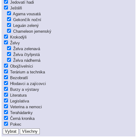
Jedovatí hadi
Ještěři
Agama vousatá
Gekončík noční
Leguán zelený
Chameleon jemenský
Krokodýli
Želvy
Želva zelenavá
Želva čtyřprstá
Želva nádherná
Obojživelníci
Terárium a technika
Bezobratlí
Hlodavci a zajícovci
Burzy a výstavy
Literatura
Legislativa
Veterina a nemoci
Terahádanky
Černá kronika
Pokec