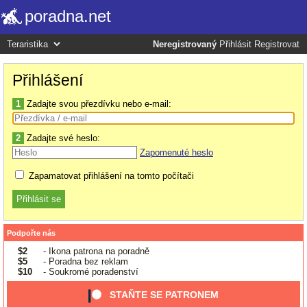
poradna.net
Neregistrovaný
Přihlásit
Registrovat
Přihlášení
1
Zadajte svou přezdívku nebo e-mail:
2
Zadajte své heslo:
Zapomenuté heslo
Zapamatovat přihlášení na tomto počítači
Podpořte nás
$2
- Ikona patrona na poradně
$5
- Poradna bez reklam
$10
- Soukromé poradenství
STAŇTE SE PATRONEM