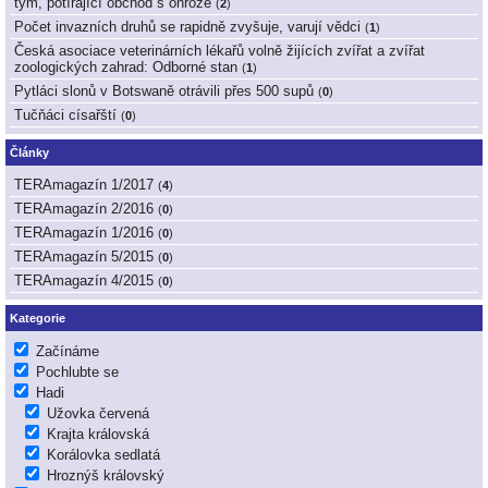
tým, potírající obchod s ohrože
(
2
)
Počet invazních druhů se rapidně zvyšuje, varují vědci
(
1
)
Česká asociace veterinárních lékařů volně žijících zvířat a zvířat
zoologických zahrad: Odborné stan
(
1
)
Pytláci slonů v Botswaně otrávili přes 500 supů
(
0
)
Tučňáci císařští
(
0
)
Články
TERAmagazín 1/2017
(
4
)
TERAmagazín 2/2016
(
0
)
TERAmagazín 1/2016
(
0
)
TERAmagazín 5/2015
(
0
)
TERAmagazín 4/2015
(
0
)
Kategorie
Začínáme
Pochlubte se
Hadi
Užovka červená
Krajta královská
Korálovka sedlatá
Hroznýš královský