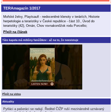
TERAmagazín 1/2017
Mořské želvy, Playtsauři - nedoceněné klenoty v teráriích, Historie
herpetologie a teraristiky v České republice - část 10., Úvod do
teraristiky (42), Omán, Chov rovnakonôžok rodu Porcellio;
Přejít na článek
Táto kapela má milióny fanúšikov - až na to, že neexistuje
Přejít na videa
Aktuality
Pytláci a pašeráci se radují. Ředitel ČIŽP ruší mezinárodně uznávaný