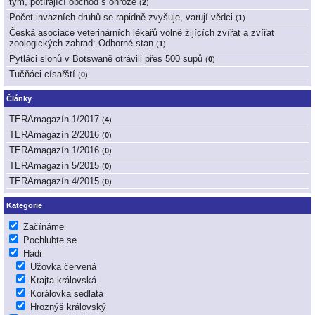
tým, potírající obchod s ohrože
(
2
)
Počet invazních druhů se rapidně zvyšuje, varují vědci
(
1
)
Česká asociace veterinárních lékařů volně žijících zvířat a zvířat
zoologických zahrad: Odborné stan
(
1
)
Pytláci slonů v Botswaně otrávili přes 500 supů
(
0
)
Tučňáci císařští
(
0
)
Články
TERAmagazín 1/2017
(
4
)
TERAmagazín 2/2016
(
0
)
TERAmagazín 1/2016
(
0
)
TERAmagazín 5/2015
(
0
)
TERAmagazín 4/2015
(
0
)
Kategorie
Začínáme
Pochlubte se
Hadi
Užovka červená
Krajta královská
Korálovka sedlatá
Hroznýš královský