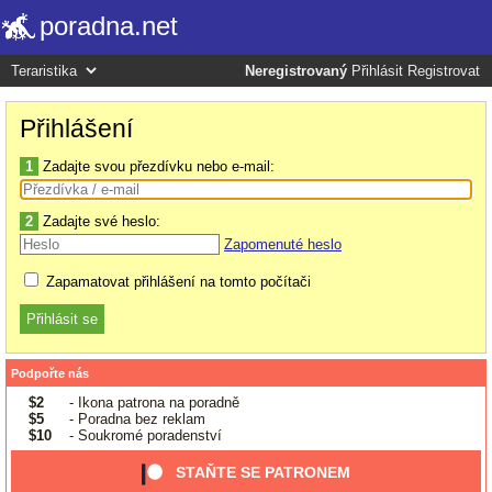
poradna.net
Neregistrovaný
Přihlásit
Registrovat
Přihlášení
1
Zadajte svou přezdívku nebo e-mail:
2
Zadajte své heslo:
Zapomenuté heslo
Zapamatovat přihlášení na tomto počítači
Podpořte nás
$2
- Ikona patrona na poradně
$5
- Poradna bez reklam
$10
- Soukromé poradenství
STAŇTE SE PATRONEM