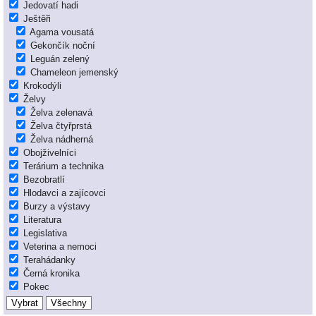
Jedovatí hadi
Ještěři
Agama vousatá
Gekončík noční
Leguán zelený
Chameleon jemenský
Krokodýli
Želvy
Želva zelenavá
Želva čtyřprstá
Želva nádherná
Obojživelníci
Terárium a technika
Bezobratlí
Hlodavci a zajícovci
Burzy a výstavy
Literatura
Legislativa
Veterina a nemoci
Terahádanky
Černá kronika
Pokec