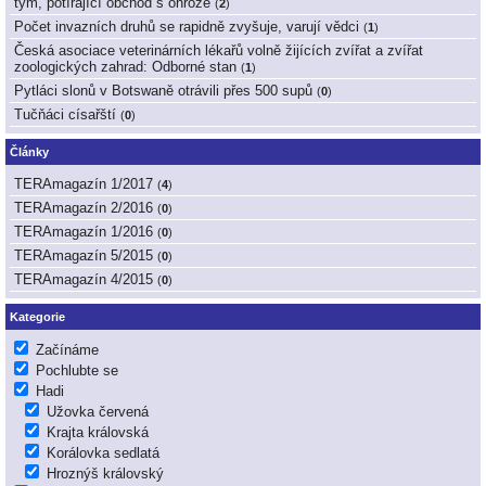
tým, potírající obchod s ohrože
(
2
)
Počet invazních druhů se rapidně zvyšuje, varují vědci
(
1
)
Česká asociace veterinárních lékařů volně žijících zvířat a zvířat
zoologických zahrad: Odborné stan
(
1
)
Pytláci slonů v Botswaně otrávili přes 500 supů
(
0
)
Tučňáci císařští
(
0
)
Články
TERAmagazín 1/2017
(
4
)
TERAmagazín 2/2016
(
0
)
TERAmagazín 1/2016
(
0
)
TERAmagazín 5/2015
(
0
)
TERAmagazín 4/2015
(
0
)
Kategorie
Začínáme
Pochlubte se
Hadi
Užovka červená
Krajta královská
Korálovka sedlatá
Hroznýš královský