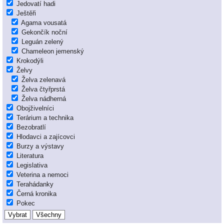
Jedovatí hadi
Ještěři
Agama vousatá
Gekončík noční
Leguán zelený
Chameleon jemenský
Krokodýli
Želvy
Želva zelenavá
Želva čtyřprstá
Želva nádherná
Obojživelníci
Terárium a technika
Bezobratlí
Hlodavci a zajícovci
Burzy a výstavy
Literatura
Legislativa
Veterina a nemoci
Terahádanky
Černá kronika
Pokec