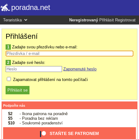
poradna.net
Neregistrovaný
Přihlásit
Registrovat
Přihlášení
1
Zadajte svou přezdívku nebo e-mail:
2
Zadajte své heslo:
Zapomenuté heslo
Zapamatovat přihlášení na tomto počítači
Podpořte nás
$2
- Ikona patrona na poradně
$5
- Poradna bez reklam
$10
- Soukromé poradenství
STAŇTE SE PATRONEM