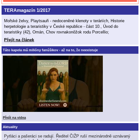
TERAmagazín 1/2017
Mořské želvy, Playtsauři - nedoceněné klenoty v teráriích, Historie
herpetologie a teraristiky v České republice - část 10., Úvod do
teraristiky (42), Omán, Chov rovnakonôžok rodu Porcellio;
Přejít na článek
Táto kapela má milióny fanúšikov - až na to, že neexistuje
Přejít na videa
Aktuality
Pytláci a pašeráci se radují. Ředitel ČIŽP ruší mezinárodně uznávaný