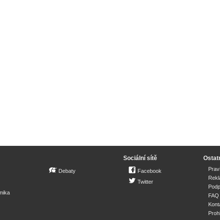
Sociální sítě
Ostat
Prav
Debaty
Facebook
Rek
Twitter
Podp
mika
FAQ
Kont
Proh