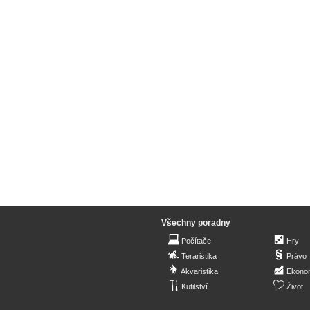
Všechny poradny
Počítače
Hry
Teraristika
Právo
Akvaristika
Ekono
Kutilství
Život