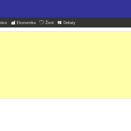
rávo
Ekonomika
Život
Debaty