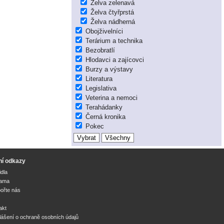
Želva zelenavá
Želva čtyřprstá
Želva nádherná
Obojživelníci
Terárium a technika
Bezobratlí
Hlodavci a zajícovci
Burzy a výstavy
Literatura
Legislativa
Veterina a nemoci
Terahádanky
Černá kronika
Pokec
ní odkazy
idla
lama
ořte nás
akt
lášení o ochraně osobních údajů