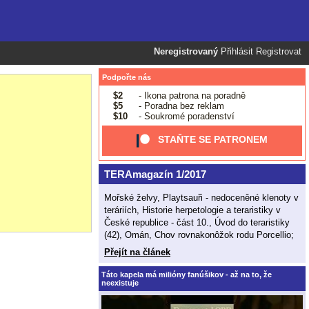
Neregistrovaný
Přihlásit
Registrovat
Podpořte nás
$2
- Ikona patrona na poradně
$5
- Poradna bez reklam
$10
- Soukromé poradenství
STAŇTE SE PATRONEM
TERAmagazín 1/2017
Mořské želvy, Playtsauři - nedoceněné klenoty v
teráriích, Historie herpetologie a teraristiky v
České republice - část 10., Úvod do teraristiky
(42), Omán, Chov rovnakonôžok rodu Porcellio;
Přejít na článek
Táto kapela má milióny fanúšikov - až na to, že
neexistuje