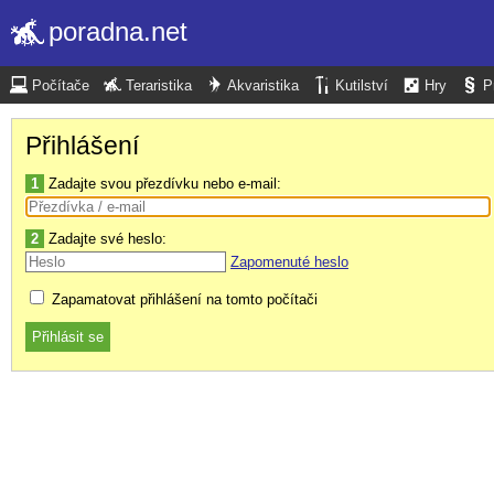
poradna.net
Počítače
Teraristika
Akvaristika
Kutilství
Hry
P
Přihlášení
1
Zadajte svou přezdívku nebo e-mail:
2
Zadajte své heslo:
Zapomenuté heslo
Zapamatovat přihlášení na tomto počítači