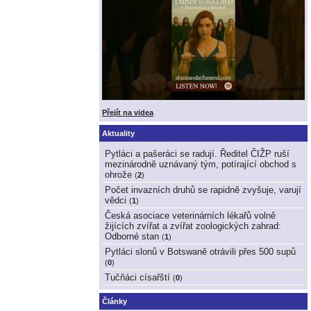
Přejít na videa
Aktuality
Pytláci a pašeráci se radují. Ředitel ČIŽP ruší
mezinárodně uznávaný tým, potírající obchod s
ohrože
(
2
)
Počet invazních druhů se rapidně zvyšuje, varují
vědci
(
1
)
Česká asociace veterinárních lékařů volně
žijících zvířat a zvířat zoologických zahrad:
Odborné stan
(
1
)
Pytláci slonů v Botswaně otrávili přes 500 supů
(
0
)
Tučňáci císařští
(
0
)
Články