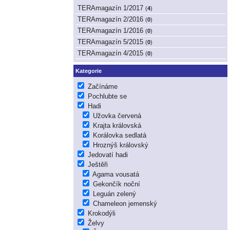
TERAmagazín 1/2017
(
4
)
TERAmagazín 2/2016
(
0
)
TERAmagazín 1/2016
(
0
)
TERAmagazín 5/2015
(
0
)
TERAmagazín 4/2015
(
0
)
Kategorie
Začínáme
Pochlubte se
Hadi
Užovka červená
Krajta královská
Korálovka sedlatá
Hroznýš královský
Jedovatí hadi
Ještěři
Agama vousatá
Gekončík noční
Leguán zelený
Chameleon jemenský
Krokodýli
Želvy