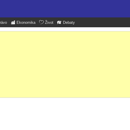
rávo
Ekonomika
Život
Debaty