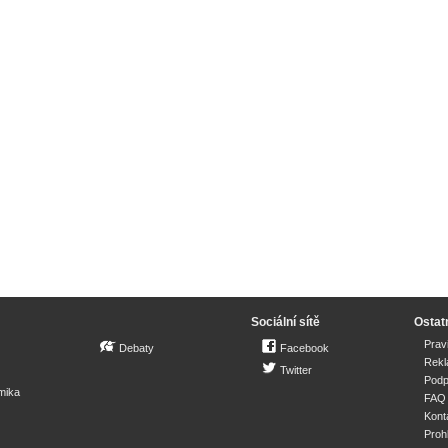
Sociální sítě
Ostat
Prav
Debaty
Facebook
Rek
Twitter
Podp
mika
FAQ
Kont
Proh