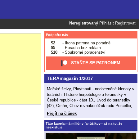
Neregistrovaný
Přihlásit
Registrovat
Podpořte nás
$2
- Ikona patrona na poradně
$5
- Poradna bez reklam
$10
- Soukromé poradenství
STAŇTE SE PATRONEM
TERAmagazín 1/2017
Mořské želvy, Playtsauři - nedoceněné klenoty v
teráriích, Historie herpetologie a teraristiky v
České republice - část 10., Úvod do teraristiky
(42), Omán, Chov rovnakonôžok rodu Porcellio;
Přejít na článek
Táto kapela má milióny fanúšikov - až na to, že
neexistuje