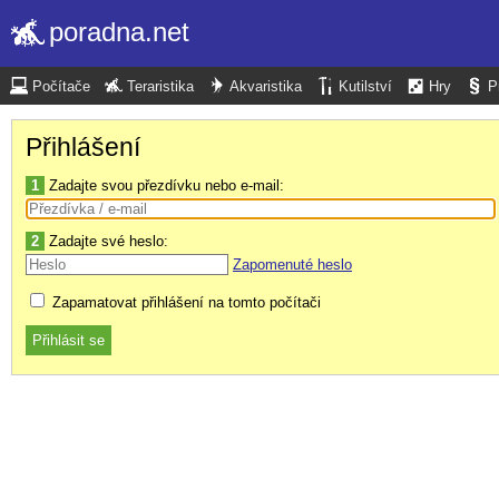
poradna.net
Počítače
Teraristika
Akvaristika
Kutilství
Hry
P
Přihlášení
1
Zadajte svou přezdívku nebo e-mail:
2
Zadajte své heslo:
Zapomenuté heslo
Zapamatovat přihlášení na tomto počítači