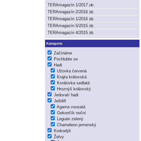
TERAmagazín 1/2017
(
4
)
TERAmagazín 2/2016
(
0
)
TERAmagazín 1/2016
(
0
)
TERAmagazín 5/2015
(
0
)
TERAmagazín 4/2015
(
0
)
Kategorie
Začínáme
Pochlubte se
Hadi
Užovka červená
Krajta královská
Korálovka sedlatá
Hroznýš královský
Jedovatí hadi
Ještěři
Agama vousatá
Gekončík noční
Leguán zelený
Chameleon jemenský
Krokodýli
Želvy