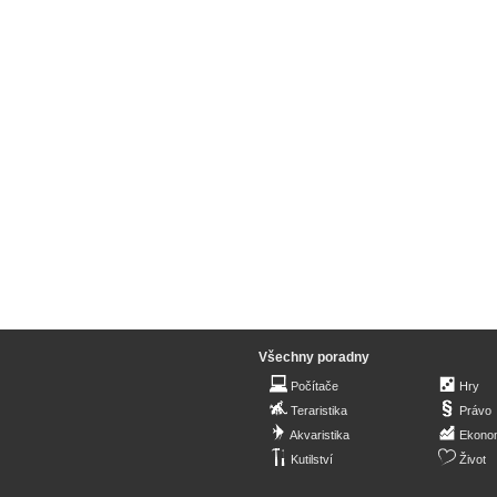
Všechny poradny
Počítače
Hry
Teraristika
Právo
Akvaristika
Ekono
Kutilství
Život