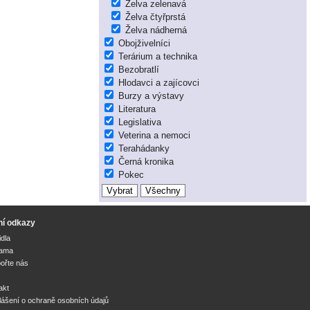
Želva zelenavá
Želva čtyřprstá
Želva nádherná
Obojživelníci
Terárium a technika
Bezobratlí
Hlodavci a zajícovci
Burzy a výstavy
Literatura
Legislativa
Veterina a nemoci
Terahádanky
Černá kronika
Pokec
ní odkazy
idla
lama
ořte nás
akt
lášení o ochraně osobních údajů