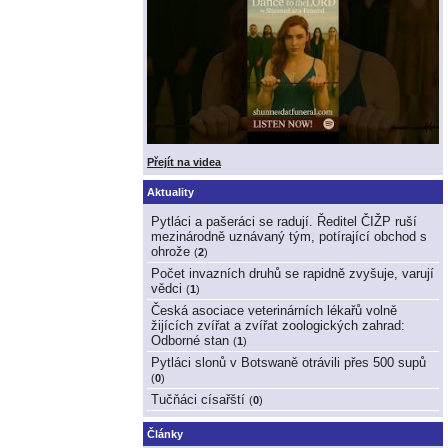
Přejít na videa
Aktuality
Pytláci a pašeráci se radují. Ředitel ČIŽP ruší
mezinárodně uznávaný tým, potírající obchod s
ohrože
(
2
)
Počet invazních druhů se rapidně zvyšuje, varují
vědci
(
1
)
Česká asociace veterinárních lékařů volně
žijících zvířat a zvířat zoologických zahrad:
Odborné stan
(
1
)
Pytláci slonů v Botswaně otrávili přes 500 supů
(
0
)
Tučňáci císařští
(
0
)
Články