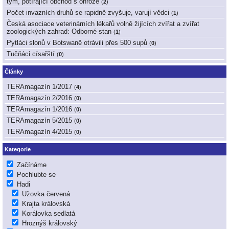
tým, potírající obchod s ohrože
(
2
)
Počet invazních druhů se rapidně zvyšuje, varují vědci
(
1
)
Česká asociace veterinárních lékařů volně žijících zvířat a zvířat
zoologických zahrad: Odborné stan
(
1
)
Pytláci slonů v Botswaně otrávili přes 500 supů
(
0
)
Tučňáci císařští
(
0
)
Články
TERAmagazín 1/2017
(
4
)
TERAmagazín 2/2016
(
0
)
TERAmagazín 1/2016
(
0
)
TERAmagazín 5/2015
(
0
)
TERAmagazín 4/2015
(
0
)
Kategorie
Začínáme
Pochlubte se
Hadi
Užovka červená
Krajta královská
Korálovka sedlatá
Hroznýš královský