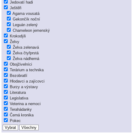
Jedovatí hadi
Ještěři
Agama vousatá
Gekončík noční
Leguán zelený
Chameleon jemenský
Krokodýli
Želvy
Želva zelenavá
Želva čtyřprstá
Želva nádherná
Obojživelníci
Terárium a technika
Bezobratlí
Hlodavci a zajícovci
Burzy a výstavy
Literatura
Legislativa
Veterina a nemoci
Terahádanky
Černá kronika
Pokec