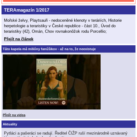
TERAmagazín 1/2017
Mořské želvy, Playtsauři - nedoceněné klenoty v teráriích, Historie
herpetologie a teraristiky v České republice - část 10., Úvod do
teraristiky (42), Omán, Chov rovnakonôžok rodu Porcellio;
Přejít na článek
Táto kapela má milióny fanúšikov - až na to, že neexistuje
Přejít na videa
Aktuality
Pytláci a pašeráci se radují. Ředitel ČIŽP ruší mezinárodně uznávaný