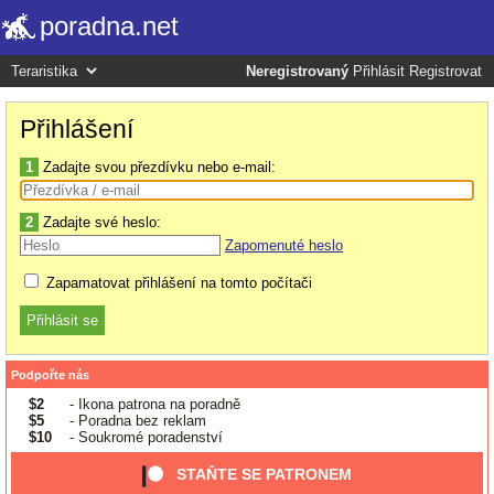
poradna.net
Neregistrovaný
Přihlásit
Registrovat
Přihlášení
1
Zadajte svou přezdívku nebo e-mail:
2
Zadajte své heslo:
Zapomenuté heslo
Zapamatovat přihlášení na tomto počítači
Podpořte nás
$2
- Ikona patrona na poradně
$5
- Poradna bez reklam
$10
- Soukromé poradenství
STAŇTE SE PATRONEM