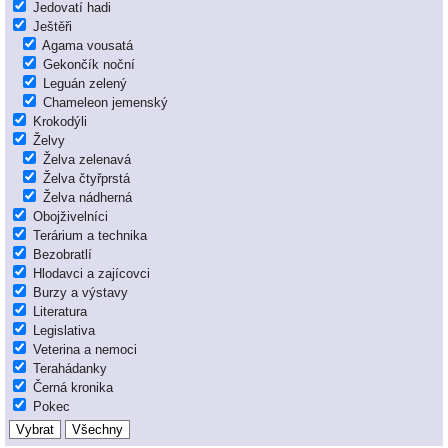
Jedovatí hadi
Ještěři
Agama vousatá
Gekončík noční
Leguán zelený
Chameleon jemenský
Krokodýli
Želvy
Želva zelenavá
Želva čtyřprstá
Želva nádherná
Obojživelníci
Terárium a technika
Bezobratlí
Hlodavci a zajícovci
Burzy a výstavy
Literatura
Legislativa
Veterina a nemoci
Terahádanky
Černá kronika
Pokec