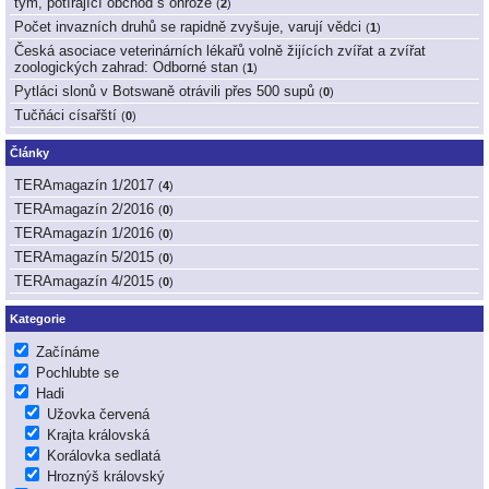
tým, potírající obchod s ohrože
(
2
)
Počet invazních druhů se rapidně zvyšuje, varují vědci
(
1
)
Česká asociace veterinárních lékařů volně žijících zvířat a zvířat
zoologických zahrad: Odborné stan
(
1
)
Pytláci slonů v Botswaně otrávili přes 500 supů
(
0
)
Tučňáci císařští
(
0
)
Články
TERAmagazín 1/2017
(
4
)
TERAmagazín 2/2016
(
0
)
TERAmagazín 1/2016
(
0
)
TERAmagazín 5/2015
(
0
)
TERAmagazín 4/2015
(
0
)
Kategorie
Začínáme
Pochlubte se
Hadi
Užovka červená
Krajta královská
Korálovka sedlatá
Hroznýš královský