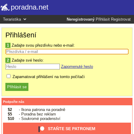
poradna.net
Neregistrovaný
Přihlásit
Registrovat
Přihlášení
1
Zadajte svou přezdívku nebo e-mail:
2
Zadajte své heslo:
Zapomenuté heslo
Zapamatovat přihlášení na tomto počítači
Podpořte nás
$2
- Ikona patrona na poradně
$5
- Poradna bez reklam
$10
- Soukromé poradenství
STAŇTE SE PATRONEM