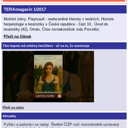
TERAmagazín 1/2017
Mořské želvy, Playtsauři - nedoceněné klenoty v teráriích, Historie
herpetologie a teraristiky v České republice - část 10., Úvod do
teraristiky (42), Omán, Chov rovnakonôžok rodu Porcellio;
Přejít na článek
Táto kapela má milióny fanúšikov - až na to, že neexistuje
Přejít na videa
Aktuality
Pytláci a pašeráci se radují. Ředitel ČIŽP ruší mezinárodně uznávaný