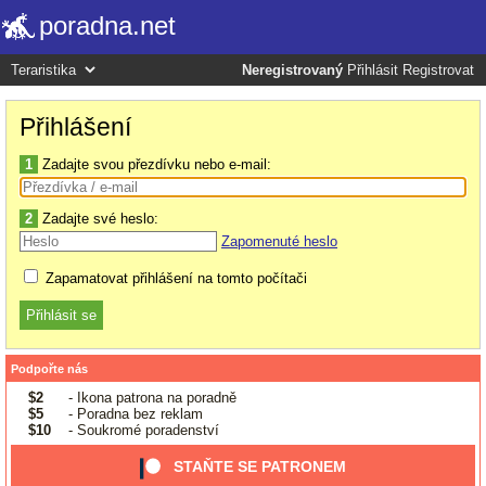
poradna.net
Neregistrovaný
Přihlásit
Registrovat
Přihlášení
1
Zadajte svou přezdívku nebo e-mail:
2
Zadajte své heslo:
Zapomenuté heslo
Zapamatovat přihlášení na tomto počítači
Podpořte nás
$2
- Ikona patrona na poradně
$5
- Poradna bez reklam
$10
- Soukromé poradenství
STAŇTE SE PATRONEM