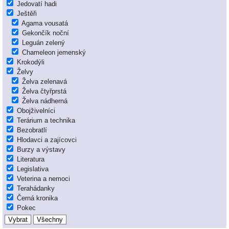
Jedovatí hadi
Ještěři
Agama vousatá
Gekončík noční
Leguán zelený
Chameleon jemenský
Krokodýli
Želvy
Želva zelenavá
Želva čtyřprstá
Želva nádherná
Obojživelníci
Terárium a technika
Bezobratlí
Hlodavci a zajícovci
Burzy a výstavy
Literatura
Legislativa
Veterina a nemoci
Terahádanky
Černá kronika
Pokec