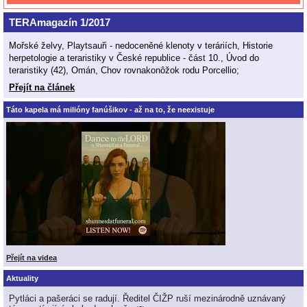
TERAmagazín 1/2017
Mořské želvy, Playtsauři - nedoceněné klenoty v teráriích, Historie
herpetologie a teraristiky v České republice - část 10., Úvod do
teraristiky (42), Omán, Chov rovnakonôžok rodu Porcellio;
Přejít na článek
Táto kapela má milióny fanúšikov - až na to, že neexistuje
Přejít na videa
Aktuality
Pytláci a pašeráci se radují. Ředitel ČIŽP ruší mezinárodně uznávaný