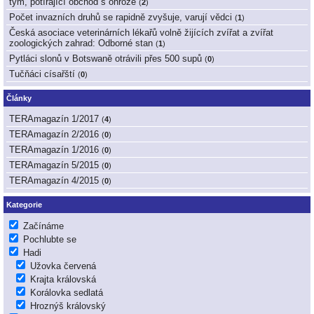
tým, potírající obchod s ohrože
(
2
)
Počet invazních druhů se rapidně zvyšuje, varují vědci
(
1
)
Česká asociace veterinárních lékařů volně žijících zvířat a zvířat
zoologických zahrad: Odborné stan
(
1
)
Pytláci slonů v Botswaně otrávili přes 500 supů
(
0
)
Tučňáci císařští
(
0
)
Články
TERAmagazín 1/2017
(
4
)
TERAmagazín 2/2016
(
0
)
TERAmagazín 1/2016
(
0
)
TERAmagazín 5/2015
(
0
)
TERAmagazín 4/2015
(
0
)
Kategorie
Začínáme
Pochlubte se
Hadi
Užovka červená
Krajta královská
Korálovka sedlatá
Hroznýš královský