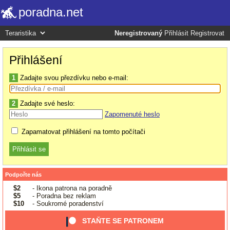
poradna.net
Neregistrovaný
Přihlásit
Registrovat
Přihlášení
1
Zadajte svou přezdívku nebo e-mail:
2
Zadajte své heslo:
Zapomenuté heslo
Zapamatovat přihlášení na tomto počítači
Podpořte nás
$2
- Ikona patrona na poradně
$5
- Poradna bez reklam
$10
- Soukromé poradenství
STAŇTE SE PATRONEM