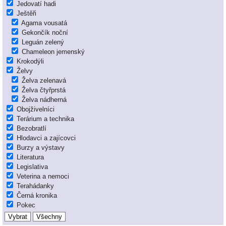
Jedovatí hadi
Ještěři
Agama vousatá
Gekončík noční
Leguán zelený
Chameleon jemenský
Krokodýli
Želvy
Želva zelenavá
Želva čtyřprstá
Želva nádherná
Obojživelníci
Terárium a technika
Bezobratlí
Hlodavci a zajícovci
Burzy a výstavy
Literatura
Legislativa
Veterina a nemoci
Terahádanky
Černá kronika
Pokec