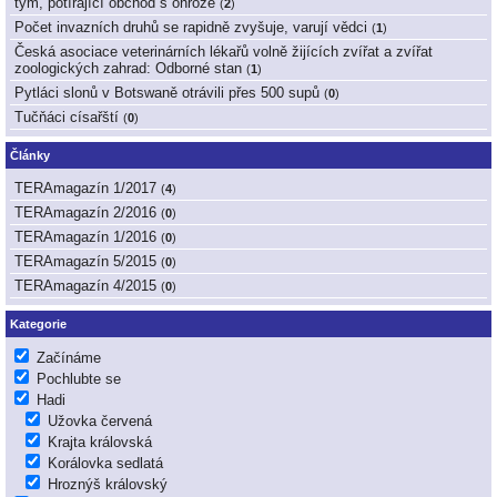
tým, potírající obchod s ohrože
(
2
)
Počet invazních druhů se rapidně zvyšuje, varují vědci
(
1
)
Česká asociace veterinárních lékařů volně žijících zvířat a zvířat
zoologických zahrad: Odborné stan
(
1
)
Pytláci slonů v Botswaně otrávili přes 500 supů
(
0
)
Tučňáci císařští
(
0
)
Články
TERAmagazín 1/2017
(
4
)
TERAmagazín 2/2016
(
0
)
TERAmagazín 1/2016
(
0
)
TERAmagazín 5/2015
(
0
)
TERAmagazín 4/2015
(
0
)
Kategorie
Začínáme
Pochlubte se
Hadi
Užovka červená
Krajta královská
Korálovka sedlatá
Hroznýš královský