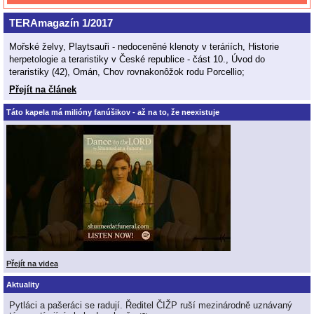
TERAmagazín 1/2017
Mořské želvy, Playtsauři - nedoceněné klenoty v teráriích, Historie
herpetologie a teraristiky v České republice - část 10., Úvod do
teraristiky (42), Omán, Chov rovnakonôžok rodu Porcellio;
Přejít na článek
Táto kapela má milióny fanúšikov - až na to, že neexistuje
Přejít na videa
Aktuality
Pytláci a pašeráci se radují. Ředitel ČIŽP ruší mezinárodně uznávaný