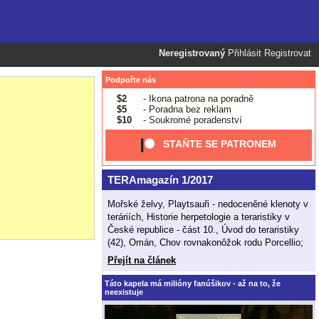
Neregistrovaný
Přihlásit
Registrovat
Podpořte nás
$2
- Ikona patrona na poradně
$5
- Poradna bez reklam
$10
- Soukromé poradenství
STAŇTE SE PATRONEM
TERAmagazín 1/2017
Mořské želvy, Playtsauři - nedoceněné klenoty v
teráriích, Historie herpetologie a teraristiky v
České republice - část 10., Úvod do teraristiky
(42), Omán, Chov rovnakonôžok rodu Porcellio;
Přejít na článek
Táto kapela má milióny fanúšikov - až na to, že
neexistuje