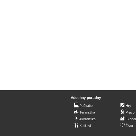
Všechny poradny
Počítače
Hry
Teraristika
Právo
Akvaristika
Ekono
Kutilství
Život