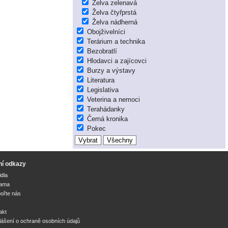
Želva zelenavá
Želva čtyřprstá
Želva nádherná
Obojživelníci
Terárium a technika
Bezobratlí
Hlodavci a zajícovci
Burzy a výstavy
Literatura
Legislativa
Veterina a nemoci
Terahádanky
Černá kronika
Pokec
ní odkazy
idla
lama
ořte nás
akt
lášení o ochraně osobních údajů