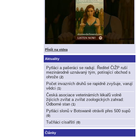
Přejít na videa
Aktuality
Pytláci a pašeráci se radují. Ředitel ČIŽP ruší
mezinárodně uznávaný tým, potírající obchod s
ohrože
(
2
)
Počet invazních druhů se rapidně zvyšuje, varují
vědci
(
1
)
Česká asociace veterinárních lékařů volně
žijících zvířat a zvířat zoologických zahrad:
Odborné stan
(
1
)
Pytláci slonů v Botswaně otrávili přes 500 supů
(
0
)
Tučňáci císařští
(
0
)
Články