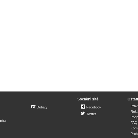
Sociální sítě
Ostat
Prav
Debaty
Facebook
Rek
Twitter
Podp
mika
FAQ
Kont
Proh