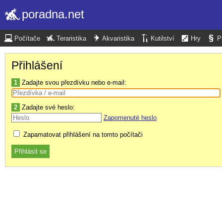
poradna.net
Počítače
Teraristika
Akvaristika
Kutilství
Hry
P
Přihlášení
1
Zadajte svou přezdívku nebo e-mail:
2
Zadajte své heslo:
Zapomenuté heslo
Zapamatovat přihlášení na tomto počítači