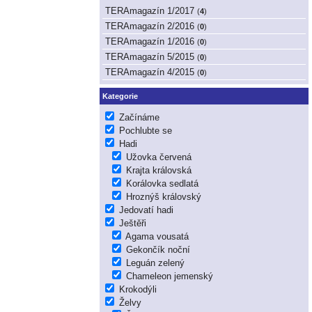
TERAmagazín 1/2017
(
4
)
TERAmagazín 2/2016
(
0
)
TERAmagazín 1/2016
(
0
)
TERAmagazín 5/2015
(
0
)
TERAmagazín 4/2015
(
0
)
Kategorie
Začínáme
Pochlubte se
Hadi
Užovka červená
Krajta královská
Korálovka sedlatá
Hroznýš královský
Jedovatí hadi
Ještěři
Agama vousatá
Gekončík noční
Leguán zelený
Chameleon jemenský
Krokodýli
Želvy