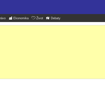
rávo
Ekonomika
Život
Debaty