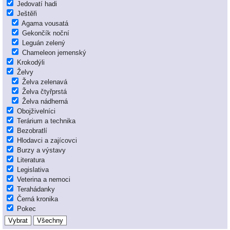
Jedovatí hadi
Ještěři
Agama vousatá
Gekončík noční
Leguán zelený
Chameleon jemenský
Krokodýli
Želvy
Želva zelenavá
Želva čtyřprstá
Želva nádherná
Obojživelníci
Terárium a technika
Bezobratlí
Hlodavci a zajícovci
Burzy a výstavy
Literatura
Legislativa
Veterina a nemoci
Terahádanky
Černá kronika
Pokec