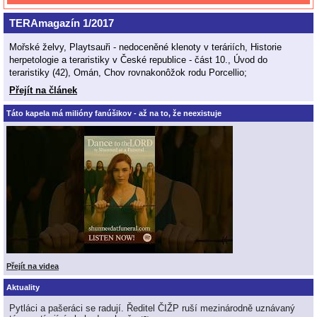
TERAmagazín 1/2017
Mořské želvy, Playtsauři - nedoceněné klenoty v teráriích, Historie
herpetologie a teraristiky v České republice - část 10., Úvod do
teraristiky (42), Omán, Chov rovnakonôžok rodu Porcellio;
Přejít na článek
Táto kapela má milióny fanúšikov - až na to, že neexistuje
Přejít na videa
Aktuality
Pytláci a pašeráci se radují. Ředitel ČIŽP ruší mezinárodně uznávaný