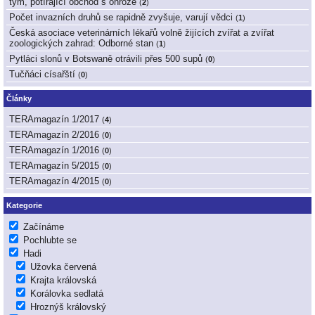
tým, potírající obchod s ohrože
(
2
)
Počet invazních druhů se rapidně zvyšuje, varují vědci
(
1
)
Česká asociace veterinárních lékařů volně žijících zvířat a zvířat
zoologických zahrad: Odborné stan
(
1
)
Pytláci slonů v Botswaně otrávili přes 500 supů
(
0
)
Tučňáci císařští
(
0
)
Články
TERAmagazín 1/2017
(
4
)
TERAmagazín 2/2016
(
0
)
TERAmagazín 1/2016
(
0
)
TERAmagazín 5/2015
(
0
)
TERAmagazín 4/2015
(
0
)
Kategorie
Začínáme
Pochlubte se
Hadi
Užovka červená
Krajta královská
Korálovka sedlatá
Hroznýš královský