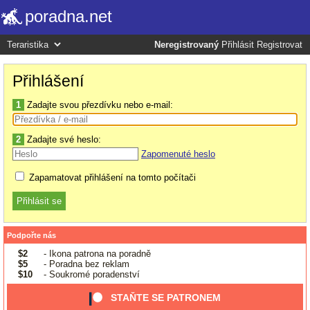
poradna.net
Neregistrovaný
Přihlásit
Registrovat
Přihlášení
1
Zadajte svou přezdívku nebo e-mail:
2
Zadajte své heslo:
Zapomenuté heslo
Zapamatovat přihlášení na tomto počítači
Podpořte nás
$2
- Ikona patrona na poradně
$5
- Poradna bez reklam
$10
- Soukromé poradenství
STAŇTE SE PATRONEM