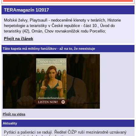
TERAmagazín 1/2017
Mořské želvy, Playtsauři - nedoceněné klenoty v teráriích, Historie
herpetologie a teraristiky v České republice - část 10., Úvod do
teraristiky (42), Omán, Chov rovnakonôžok rodu Porcellio;
Přejít na článek
Táto kapela má milióny fanúšikov - až na to, že neexistuje
Přejít na videa
Aktuality
Pytláci a pašeráci se radují. Ředitel ČIŽP ruší mezinárodně uznávaný