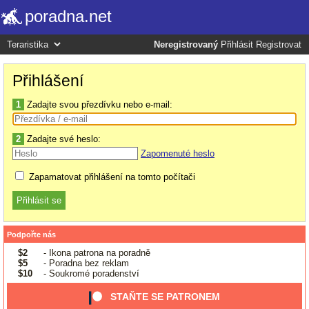
poradna.net
Neregistrovaný
Přihlásit
Registrovat
Přihlášení
1
Zadajte svou přezdívku nebo e-mail:
2
Zadajte své heslo:
Zapomenuté heslo
Zapamatovat přihlášení na tomto počítači
Podpořte nás
$2
- Ikona patrona na poradně
$5
- Poradna bez reklam
$10
- Soukromé poradenství
STAŇTE SE PATRONEM