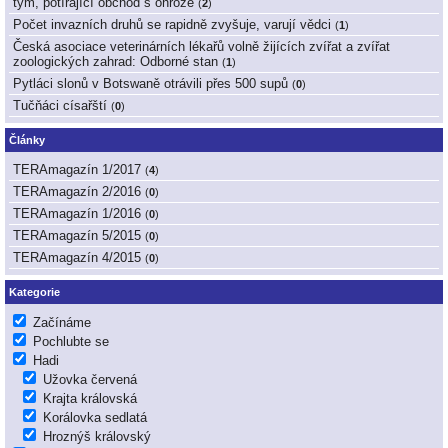
tým, potírající obchod s ohrože
(
2
)
Počet invazních druhů se rapidně zvyšuje, varují vědci
(
1
)
Česká asociace veterinárních lékařů volně žijících zvířat a zvířat
zoologických zahrad: Odborné stan
(
1
)
Pytláci slonů v Botswaně otrávili přes 500 supů
(
0
)
Tučňáci císařští
(
0
)
Články
TERAmagazín 1/2017
(
4
)
TERAmagazín 2/2016
(
0
)
TERAmagazín 1/2016
(
0
)
TERAmagazín 5/2015
(
0
)
TERAmagazín 4/2015
(
0
)
Kategorie
Začínáme
Pochlubte se
Hadi
Užovka červená
Krajta královská
Korálovka sedlatá
Hroznýš královský