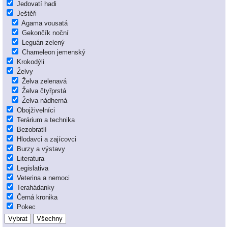
Jedovatí hadi
Ještěři
Agama vousatá
Gekončík noční
Leguán zelený
Chameleon jemenský
Krokodýli
Želvy
Želva zelenavá
Želva čtyřprstá
Želva nádherná
Obojživelníci
Terárium a technika
Bezobratlí
Hlodavci a zajícovci
Burzy a výstavy
Literatura
Legislativa
Veterina a nemoci
Terahádanky
Černá kronika
Pokec