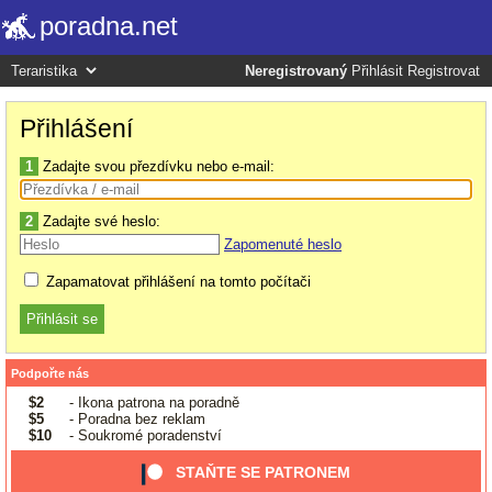
poradna.net
Neregistrovaný
Přihlásit
Registrovat
Přihlášení
1
Zadajte svou přezdívku nebo e-mail:
2
Zadajte své heslo:
Zapomenuté heslo
Zapamatovat přihlášení na tomto počítači
Podpořte nás
$2
- Ikona patrona na poradně
$5
- Poradna bez reklam
$10
- Soukromé poradenství
STAŇTE SE PATRONEM