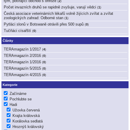
tým, potírající obchod s ohrože
(
2
)
Počet invazních druhů se rapidně zvyšuje, varují vědci
(
1
)
Česká asociace veterinárních lékařů volně žijících zvířat a zvířat
zoologických zahrad: Odborné stan
(
1
)
Pytláci slonů v Botswaně otrávili přes 500 supů
(
0
)
Tučňáci císařští
(
0
)
Články
TERAmagazín 1/2017
(
4
)
TERAmagazín 2/2016
(
0
)
TERAmagazín 1/2016
(
0
)
TERAmagazín 5/2015
(
0
)
TERAmagazín 4/2015
(
0
)
Kategorie
Začínáme
Pochlubte se
Hadi
Užovka červená
Krajta královská
Korálovka sedlatá
Hroznýš královský