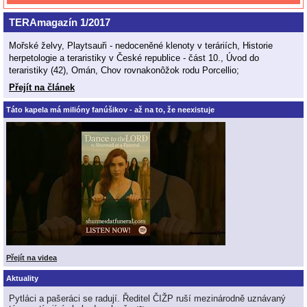
TERAmagazín 1/2017
Mořské želvy, Playtsauři - nedoceněné klenoty v teráriích, Historie
herpetologie a teraristiky v České republice - část 10., Úvod do
teraristiky (42), Omán, Chov rovnakonôžok rodu Porcellio;
Přejít na článek
Táto kapela má milióny fanúšikov - až na to, že neexistuje
Přejít na videa
Aktuality
Pytláci a pašeráci se radují. Ředitel ČIŽP ruší mezinárodně uznávaný