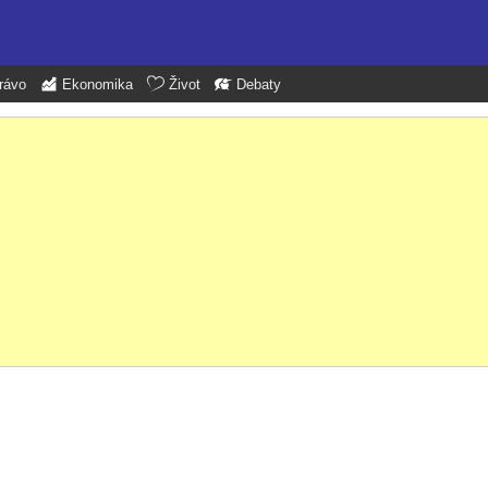
rávo
Ekonomika
Život
Debaty