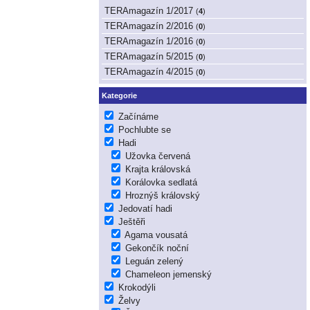
TERAmagazín 1/2017
(
4
)
TERAmagazín 2/2016
(
0
)
TERAmagazín 1/2016
(
0
)
TERAmagazín 5/2015
(
0
)
TERAmagazín 4/2015
(
0
)
Kategorie
Začínáme
Pochlubte se
Hadi
Užovka červená
Krajta královská
Korálovka sedlatá
Hroznýš královský
Jedovatí hadi
Ještěři
Agama vousatá
Gekončík noční
Leguán zelený
Chameleon jemenský
Krokodýli
Želvy