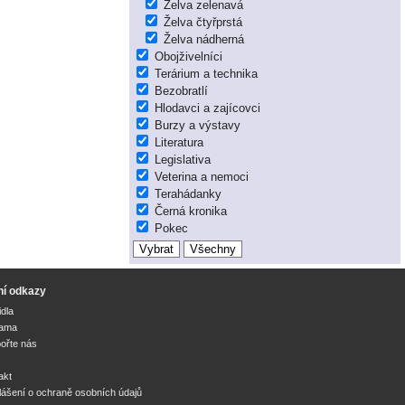
Želva zelenavá
Želva čtyřprstá
Želva nádherná
Obojživelníci
Terárium a technika
Bezobratlí
Hlodavci a zajícovci
Burzy a výstavy
Literatura
Legislativa
Veterina a nemoci
Terahádanky
Černá kronika
Pokec
ní odkazy
idla
lama
ořte nás
akt
lášení o ochraně osobních údajů