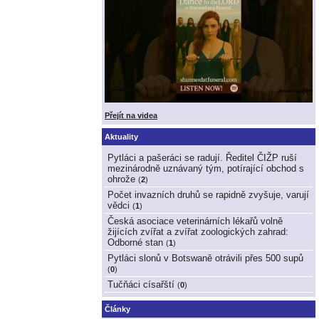
Přejít na videa
Aktuality
Pytláci a pašeráci se radují. Ředitel ČIŽP ruší
mezinárodně uznávaný tým, potírající obchod s
ohrože
(
2
)
Počet invazních druhů se rapidně zvyšuje, varují
vědci
(
1
)
Česká asociace veterinárních lékařů volně
žijících zvířat a zvířat zoologických zahrad:
Odborné stan
(
1
)
Pytláci slonů v Botswaně otrávili přes 500 supů
(
0
)
Tučňáci císařští
(
0
)
Články