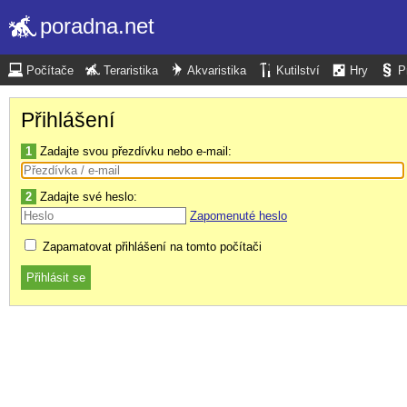
poradna.net
Počítače
Teraristika
Akvaristika
Kutilství
Hry
P
Přihlášení
1
Zadajte svou přezdívku nebo e-mail:
2
Zadajte své heslo:
Zapomenuté heslo
Zapamatovat přihlášení na tomto počítači