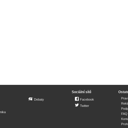
Sociální sítě
Ostat
Prav
Debaty
Facebook
Rek
Twitter
Podp
mika
FAQ
Kont
Proh