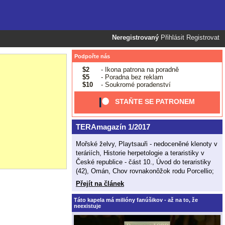
Neregistrovaný
Přihlásit
Registrovat
Podpořte nás
$2
- Ikona patrona na poradně
$5
- Poradna bez reklam
$10
- Soukromé poradenství
STAŇTE SE PATRONEM
TERAmagazín 1/2017
Mořské želvy, Playtsauři - nedoceněné klenoty v
teráriích, Historie herpetologie a teraristiky v
České republice - část 10., Úvod do teraristiky
(42), Omán, Chov rovnakonôžok rodu Porcellio;
Přejít na článek
Táto kapela má milióny fanúšikov - až na to, že
neexistuje