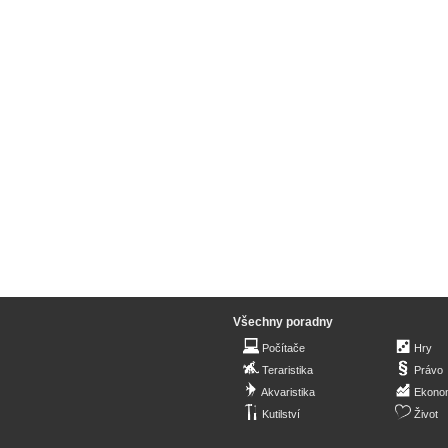
Všechny poradny
Počítače
Hry
Teraristika
Právo
Akvaristika
Ekono
Kutilství
Život