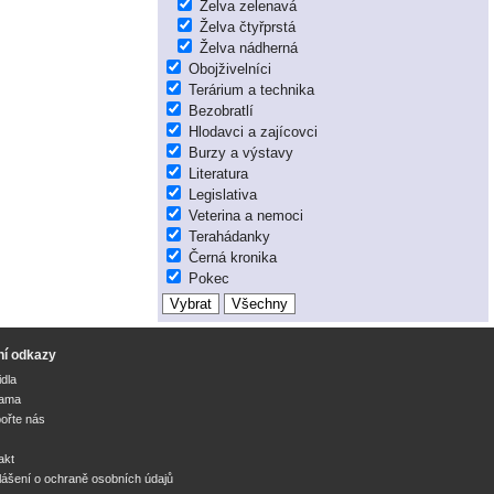
Želva zelenavá
Želva čtyřprstá
Želva nádherná
Obojživelníci
Terárium a technika
Bezobratlí
Hlodavci a zajícovci
Burzy a výstavy
Literatura
Legislativa
Veterina a nemoci
Terahádanky
Černá kronika
Pokec
ní odkazy
idla
lama
ořte nás
akt
lášení o ochraně osobních údajů