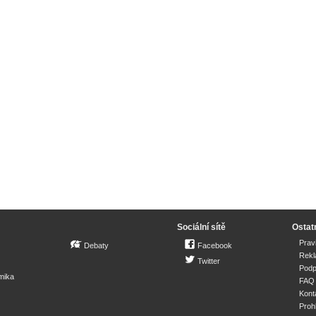
Sociální sítě
Ostat
Prav
Debaty
Facebook
Rek
Twitter
Podp
mika
FAQ
Kont
Proh