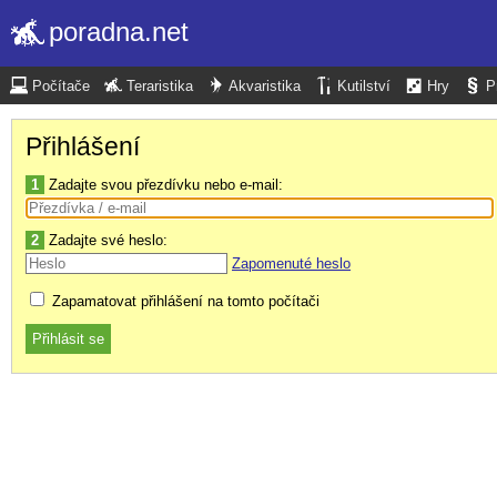
poradna.net
Počítače
Teraristika
Akvaristika
Kutilství
Hry
P
Přihlášení
1
Zadajte svou přezdívku nebo e-mail:
2
Zadajte své heslo:
Zapomenuté heslo
Zapamatovat přihlášení na tomto počítači