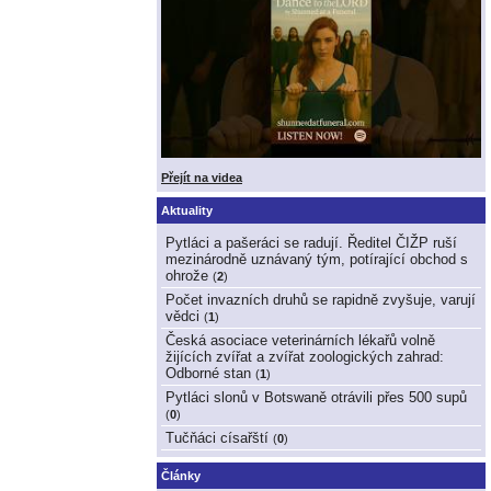
Přejít na videa
Aktuality
Pytláci a pašeráci se radují. Ředitel ČIŽP ruší
mezinárodně uznávaný tým, potírající obchod s
ohrože
(
2
)
Počet invazních druhů se rapidně zvyšuje, varují
vědci
(
1
)
Česká asociace veterinárních lékařů volně
žijících zvířat a zvířat zoologických zahrad:
Odborné stan
(
1
)
Pytláci slonů v Botswaně otrávili přes 500 supů
(
0
)
Tučňáci císařští
(
0
)
Články