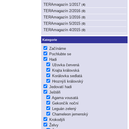
TERAmagazín 1/2017
(
4
)
TERAmagazín 2/2016
(
0
)
TERAmagazín 1/2016
(
0
)
TERAmagazín 5/2015
(
0
)
TERAmagazín 4/2015
(
0
)
Kategorie
Začínáme
Pochlubte se
Hadi
Užovka červená
Krajta královská
Korálovka sedlatá
Hroznýš královský
Jedovatí hadi
Ještěři
Agama vousatá
Gekončík noční
Leguán zelený
Chameleon jemenský
Krokodýli
Želvy