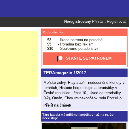
Neregistrovaný
Přihlásit
Registrovat
Podpořte nás
$2
- Ikona patrona na poradně
$5
- Poradna bez reklam
$10
- Soukromé poradenství
STAŇTE SE PATRONEM
TERAmagazín 1/2017
Mořské želvy, Playtsauři - nedoceněné klenoty v
teráriích, Historie herpetologie a teraristiky v
České republice - část 10., Úvod do teraristiky
(42), Omán, Chov rovnakonôžok rodu Porcellio;
Přejít na článek
Táto kapela má milióny fanúšikov - až na to, že
neexistuje