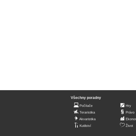
Všechny poradny
Počítače
Hry
Teraristika
Právo
Akvaristika
Ekono
Kutilství
Život