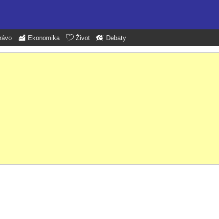
rávo
Ekonomika
Život
Debaty