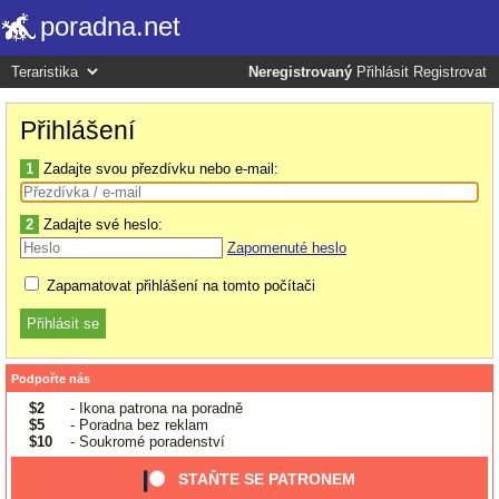
poradna.net
Neregistrovaný
Přihlásit
Registrovat
Přihlášení
1
Zadajte svou přezdívku nebo e-mail:
2
Zadajte své heslo:
Zapomenuté heslo
Zapamatovat přihlášení na tomto počítači
Podpořte nás
$2
- Ikona patrona na poradně
$5
- Poradna bez reklam
$10
- Soukromé poradenství
STAŇTE SE PATRONEM