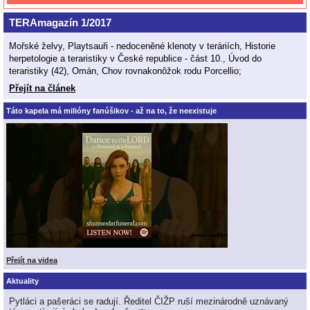
TERAmagazín 1/2017
Mořské želvy, Playtsauři - nedoceněné klenoty v teráriích, Historie
herpetologie a teraristiky v České republice - část 10., Úvod do
teraristiky (42), Omán, Chov rovnakonôžok rodu Porcellio;
Přejít na článek
Táto kapela má milióny fanúšikov - až na to, že neexistuje
Přejít na videa
Aktuality
Pytláci a pašeráci se radují. Ředitel ČIŽP ruší mezinárodně uznávaný