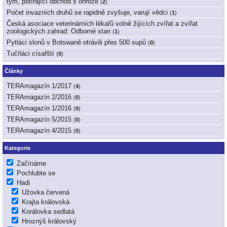
tým, potírající obchod s ohrože
(
2
)
Počet invazních druhů se rapidně zvyšuje, varují vědci
(
1
)
Česká asociace veterinárních lékařů volně žijících zvířat a zvířat
zoologických zahrad: Odborné stan
(
1
)
Pytláci slonů v Botswaně otrávili přes 500 supů
(
0
)
Tučňáci císařští
(
0
)
Články
TERAmagazín 1/2017
(
4
)
TERAmagazín 2/2016
(
0
)
TERAmagazín 1/2016
(
0
)
TERAmagazín 5/2015
(
0
)
TERAmagazín 4/2015
(
0
)
Kategorie
Začínáme
Pochlubte se
Hadi
Užovka červená
Krajta královská
Korálovka sedlatá
Hroznýš královský