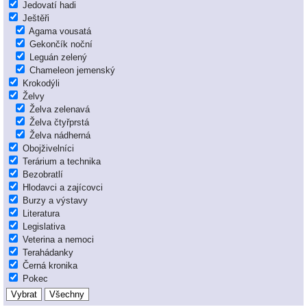
Jedovatí hadi
Ještěři
Agama vousatá
Gekončík noční
Leguán zelený
Chameleon jemenský
Krokodýli
Želvy
Želva zelenavá
Želva čtyřprstá
Želva nádherná
Obojživelníci
Terárium a technika
Bezobratlí
Hlodavci a zajícovci
Burzy a výstavy
Literatura
Legislativa
Veterina a nemoci
Terahádanky
Černá kronika
Pokec