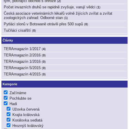
tým, potírající obchod s ohrože
(
2
)
Počet invazních druhů se rapidně zvyšuje, varují vědci
(
1
)
Česká asociace veterinárních lékařů volně žijících zvířat a zvířat
zoologických zahrad: Odborné stan
(
1
)
Pytláci slonů v Botswaně otrávili přes 500 supů
(
0
)
Tučňáci císařští
(
0
)
Články
TERAmagazín 1/2017
(
4
)
TERAmagazín 2/2016
(
0
)
TERAmagazín 1/2016
(
0
)
TERAmagazín 5/2015
(
0
)
TERAmagazín 4/2015
(
0
)
Kategorie
Začínáme
Pochlubte se
Hadi
Užovka červená
Krajta královská
Korálovka sedlatá
Hroznýš královský