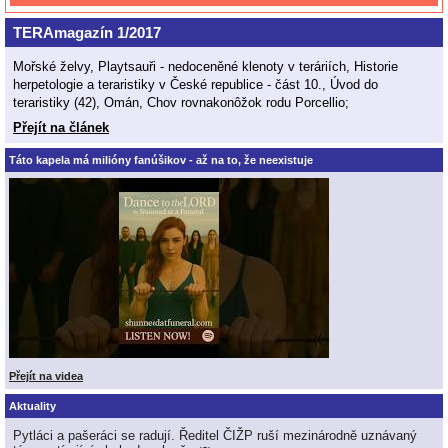
TERAmagazín 1/2017
Mořské želvy, Playtsauři - nedoceněné klenoty v teráriích, Historie
herpetologie a teraristiky v České republice - část 10., Úvod do
teraristiky (42), Omán, Chov rovnakonôžok rodu Porcellio;
Přejít na článek
Táto kapela má milióny fanúšikov - až na to, že neexistuje
Přejít na videa
Aktuality
Pytláci a pašeráci se radují. Ředitel ČIŽP ruší mezinárodně uznávaný