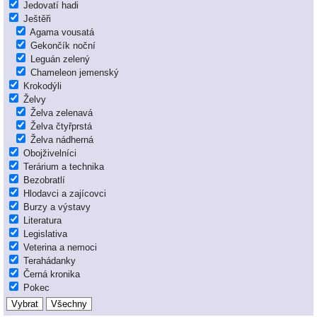
Jedovatí hadi
Ještěři
Agama vousatá
Gekončík noční
Leguán zelený
Chameleon jemenský
Krokodýli
Želvy
Želva zelenavá
Želva čtyřprstá
Želva nádherná
Obojživelníci
Terárium a technika
Bezobratlí
Hlodavci a zajícovci
Burzy a výstavy
Literatura
Legislativa
Veterina a nemoci
Terahádanky
Černá kronika
Pokec