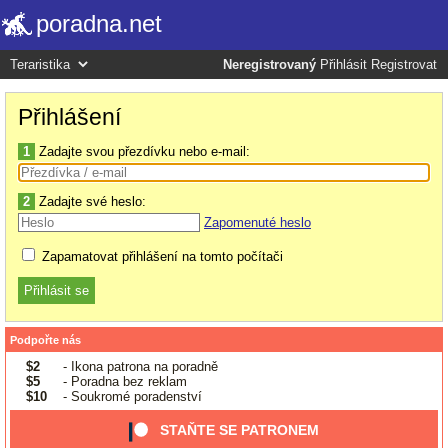
poradna.net
Neregistrovaný
Přihlásit
Registrovat
Přihlášení
1
Zadajte svou přezdívku nebo e-mail:
2
Zadajte své heslo:
Zapomenuté heslo
Zapamatovat přihlášení na tomto počítači
Podpořte nás
$2
- Ikona patrona na poradně
$5
- Poradna bez reklam
$10
- Soukromé poradenství
STAŇTE SE PATRONEM